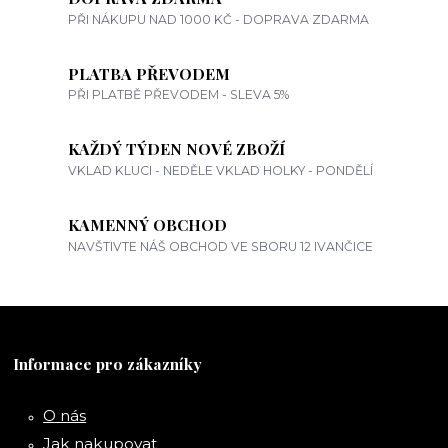
PŘI NÁKUPU NAD 1000 KČ - DOPRAVA ZDARMA
PLATBA PŘEVODEM
PŘI PLATBĚ PŘEVODEM - SLEVA 5%
KAŽDÝ TÝDEN NOVÉ ZBOŽÍ
VKLAD KLUCI - NEDĚLE VKLAD HOLKY - PONDĚLÍ
KAMENNÝ OBCHOD
NAVŠTIVTE NÁŠ OBCHOD VE SBORU 12 IVANČICE
Informace pro zákazníky
O nás
Jak nakupovat