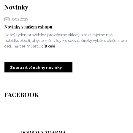
Novinky
16.02.2025
Novinky v našem eshopu
Každý týden pravidelně provádíme vklady a rozšiřujeme naši
nabídku zboží, abyste měli vždy k dispozici široký výběr oblečení pro
děti. Těšit se můžet...
číst celé
Zobrazit všechny novinky
FACEBOOK
DOPRAVA ZDARMA