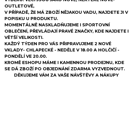
OUTLETOVÉ,
V PŘÍPADĚ, ŽE MÁ ZBOŽÍ NĚJAKOU VADU, NAJDETE JI V
POPISKU U PRODUKTU.
MOMENTÁLNĚ NASKLADŇUJEME I SPORTOVNÍ
OBLEČENÍ, PŘEVLÁDAJÍ PRAVÉ ZNAČKY, KDE NAJDETE I
VĚTŠÍ VELIKOSTI.
KAŽDÝ TÝDEN PRO VÁS PŘIPRAVUJEME 2 NOVÉ
VKLADY- CHLAPECKÉ - NEDĚLE V 18.00 A HOLČIČÍ -
PONDĚLÍ VE 20.00.
KROMĚ ESHOPU MÁME I KAMENNOU PRODEJNU, KDE
SE DÁ ZBOŽÍ PO OBJEDNÁNÍ ZDARMA VYZVEDNOUT.
DĚKUJEME VÁM ZA VAŠE NÁVŠTĚVY A NÁKUPY