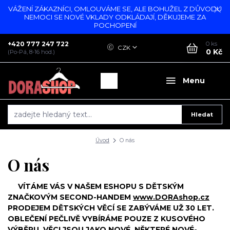
VÁŽENÍ ZÁKAZNÍCI, OMLOUVÁME SE, ALE BOHUŽEL Z DŮVODU
NEMOCI SE NOVÉ VKLADY ODKLÁDAJÍ, DĚKUJEME ZA
POCHOPENÍ
+420 777 247 722
0
ks
CZK
0 Kč
(Po-Pá, 8-16 hod.)
Menu
Hledat
Úvod
O nás
O nás
VÍTÁME VÁS V NAŠEM ESHOPU S DĚTSKÝM
ZNAČKOVÝM SECOND-HANDEM
www.DORAshop.cz
PRODEJEM DĚTSKÝCH VĚCÍ SE ZABÝVÁME UŽ 30 LET.
OBLEČENÍ PEČLIVĚ VYBÍRÁME POUZE Z KUSOVÉHO
VÝBĚRU. VĚCI JSOU JAKO NOVÉ, NĚKTERÉ NOVÉ-