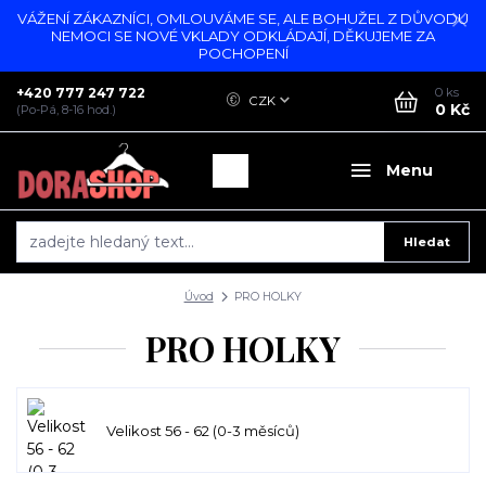
VÁŽENÍ ZÁKAZNÍCI, OMLOUVÁME SE, ALE BOHUŽEL Z DŮVODU
NEMOCI SE NOVÉ VKLADY ODKLÁDAJÍ, DĚKUJEME ZA
POCHOPENÍ
+420 777 247 722
0
ks
CZK
0 Kč
(Po-Pá, 8-16 hod.)
Menu
Hledat
Úvod
PRO HOLKY
PRO HOLKY
Velikost 56 - 62 (0-3 měsíců)