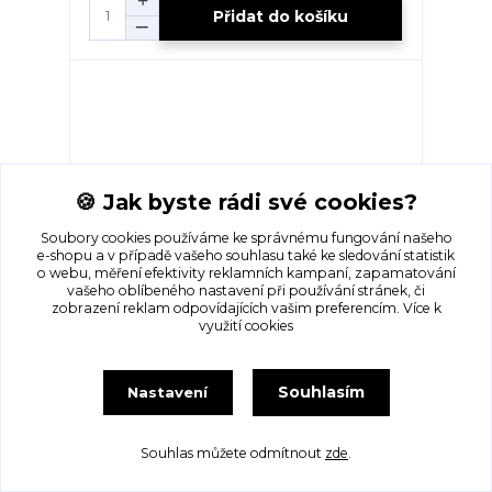
Přidat do košíku
🍪 Jak byste rádi své cookies?
Soubory cookies používáme ke správnému fungování našeho
e-shopu a v případě vašeho souhlasu také ke sledování statistik
o webu, měření efektivity reklamních kampaní, zapamatování
vašeho oblíbeného nastavení při používání stránek, či
zobrazení reklam odpovídajících vašim preferencím.
Více k
využití cookies
Dívčí svetr- TOMMY HILFIGER... VEL-M
Skladem 1 ks
Souhlasím
Nastavení
85 Kč
/
ks
Přidat do košíku
Souhlas můžete odmítnout
zde
.