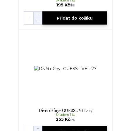
Skladem 1 ks
195 Kč
/
ks
Přidat do košíku
Dívčí džíny- GUESS... VEL-27
Skladem 1 ks
255 Kč
/
ks