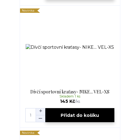
Novinka
Dívčí sportovní kraťasy- NIKE... VEL-XS
Skladem 1 ks
145 Kč
/
ks
Přidat do košíku
Novinka