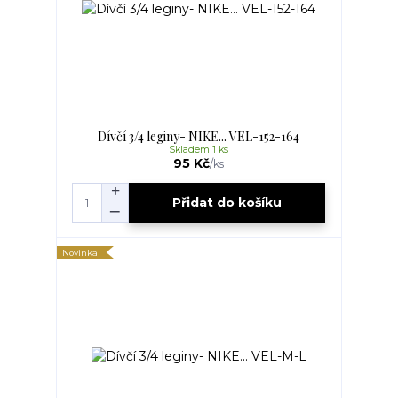
Dívčí 3/4 leginy- NIKE... VEL-152-164
Skladem 1 ks
95 Kč
/
ks
Přidat do košíku
Novinka