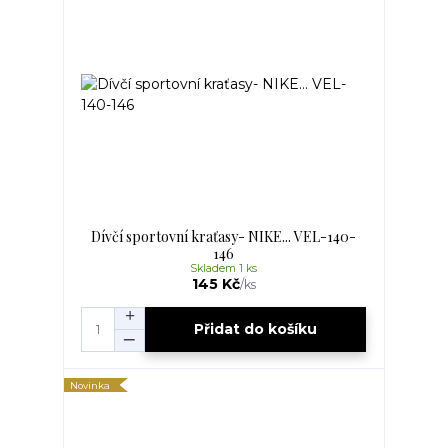
Dívčí sportovní kraťasy- NIKE... VEL-140-
146
Skladem 1 ks
145 Kč
/
ks
Přidat do košíku
Novinka