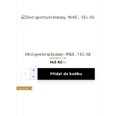
Dívčí sportovní kraťasy- NIKE... VEL-XS
Skladem 1 ks
145 Kč
/
ks
Přidat do košíku
Novinka