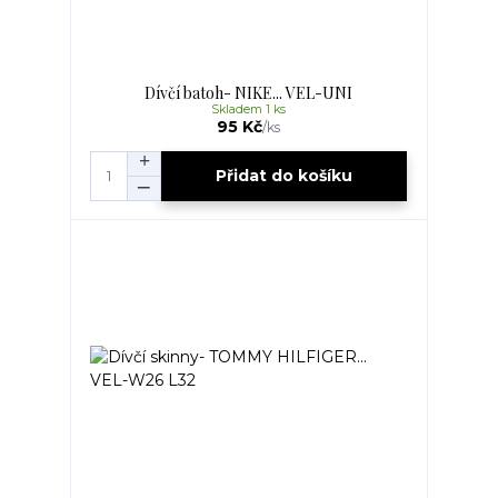
Dívčí batoh- NIKE... VEL-UNI
Skladem 1 ks
95 Kč
/
ks
Přidat do košíku