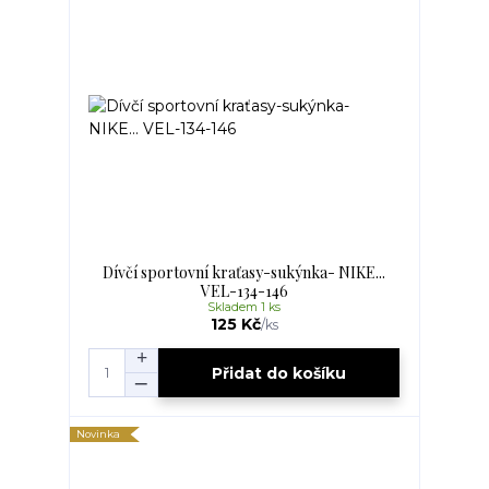
Dívčí sportovní kraťasy-sukýnka- NIKE...
VEL-134-146
Skladem 1 ks
125 Kč
/
ks
Přidat do košíku
Novinka