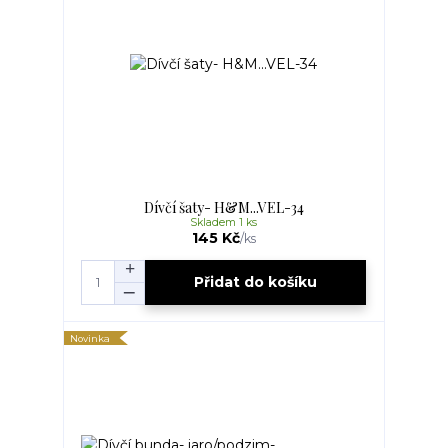
Dívčí šaty- H&M...VEL-34
Skladem 1 ks
145 Kč
/
ks
Přidat do košíku
Novinka