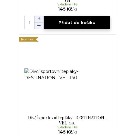
Skladem 1 ks
145 Kč
/
ks
Přidat do košíku
Novinka
Dívčí sportovní tepláky- DESTINATION...
VEL-140
Skladem 1 ks
145 Kč
/
ks