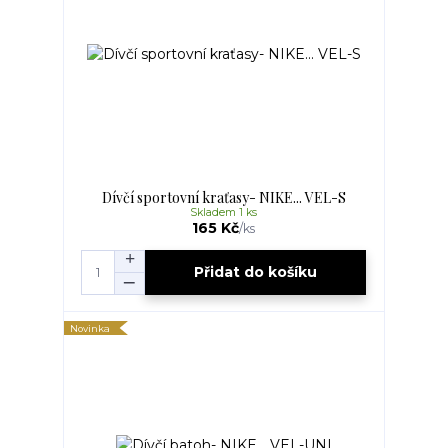
Dívčí sportovní kraťasy- NIKE... VEL-S
Skladem 1 ks
165 Kč
/
ks
Přidat do košíku
Novinka