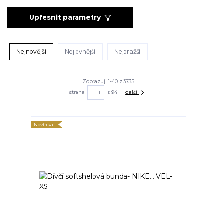
Upřesnit parametry
Nejnovější
Nejlevnější
Nejdražší
Zobrazuji 1-40 z 3735
strana
z 94
další
Novinka