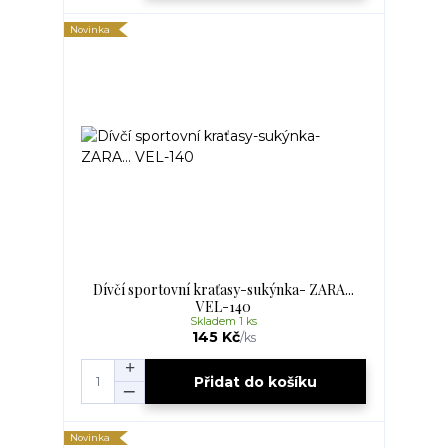
Novinka
Dívčí sportovní kraťasy-sukýnka- ZARA...
VEL-140
Skladem 1 ks
145 Kč
/
ks
Přidat do košíku
Novinka