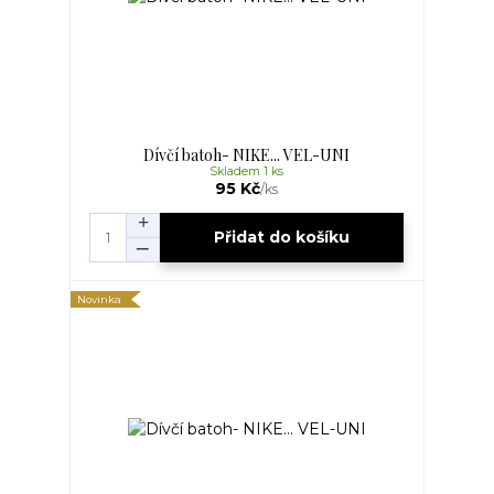
Dívčí batoh- NIKE... VEL-UNI
Skladem 1 ks
95 Kč
/
ks
Přidat do košíku
Novinka