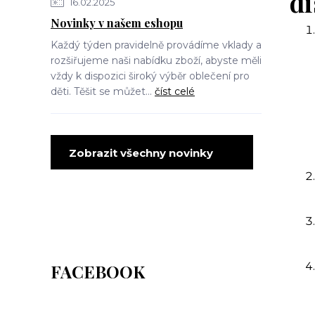
di
16.02.2025
Novinky v našem eshopu
Každý týden pravidelně provádíme vklady a
rozšiřujeme naši nabídku zboží, abyste měli
vždy k dispozici široký výběr oblečení pro
děti. Těšit se můžet...
číst celé
Zobrazit všechny novinky
FACEBOOK