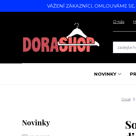
VÁŽENÍ ZÁKAZNÍCI, OMLOUVÁME SE
O nás
H
NOVINKY
P
Úvod
So
Novinky