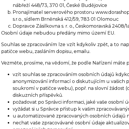
nábřeží 448/73, 370 01, České Budějovice
Pronajímatel serverového prostoru www.dorashop
s.r.o., sídlem Brněnská 412/59, 783 01 Olomouc
Dopravce Zásilkovna s. r. o., Českomoravská 2408/1a
Osobní údaj
e nebudou předány mimo území EU.
Souhlas se zpracováním lze vzít kdykoliv zpět, a to
nap
patičce webu, zasláním dopisu, emailu.
Vezměte, prosíme, na vědomí, že podle Nařízení máte p
vzít souhlas se zpracováním osobních údajů kdykol
anonymizování informací o diskutujícím u vašich 
soukromí v patičce webu), popř. na slovní žádost (
diskuzních příspěvků.
požadovat po Správci informaci, jaké vaše osobní 
vyžádat si u Správce přístup k vašim zpracovávan
u automatizovaně zpracovaných osobních údajů na 
nechat vaše zpracovávané osobní údaje aktualizov