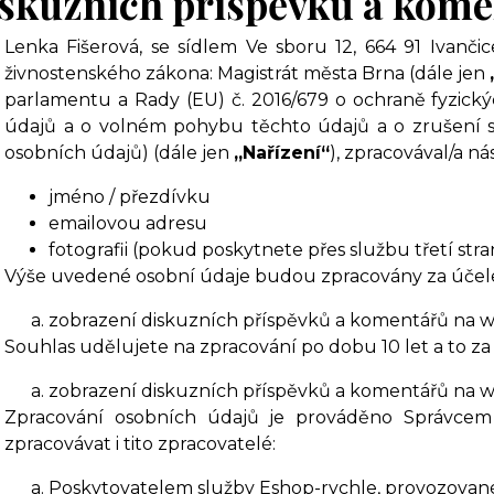
skuzních příspěvků a kom
Lenka Fišerová, se sídlem Ve sboru 12, 664 91 Ivančice
živnostenského zákona: Magistrát města Brna (dále jen
parlamentu a Rady (EU) č. 2016/679 o ochraně fyzický
údajů a o volném pohybu těchto údajů a o zrušení s
osobních údajů) (dále jen
„Nařízení“
), zpracovával/a ná
jméno / přezdívku
emailovou adresu
fotografii (pokud poskytnete přes službu třetí stra
Výše uvedené osobní údaje budou zpracovány za účel
zobrazení diskuzních příspěvků a komentářů na w
Souhlas udělujete na zpracování po dobu 10 let a to z
zobrazení diskuzních příspěvků a komentářů na w
Zpracování osobních údajů je prováděno Správcem
zpracovávat i tito zpracovatelé:
Poskytovatelem služby Eshop-rychle, provozované 