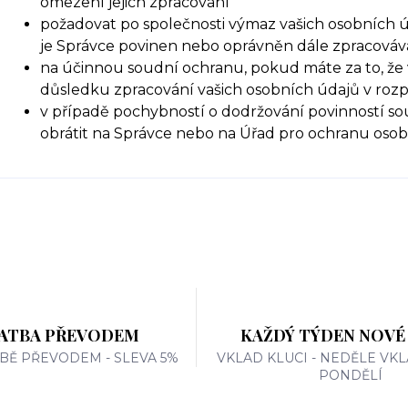
omezení jejich zpracování
požadovat po společnosti výmaz vašich osobních ú
je Správce povinen nebo oprávněn dále zpracováva
na účinnou soudní ochranu, pokud máte za to, že 
důsledku zpracování vašich osobních údajů v roz
v případě pochybností o dodržování povinností so
obrátit na Správce nebo na Úřad pro ochranu oso
ATBA PŘEVODEM
KAŽDÝ TÝDEN NOVÉ
TBĚ PŘEVODEM - SLEVA 5%
VKLAD KLUCI - NEDĚLE VKL
PONDĚLÍ