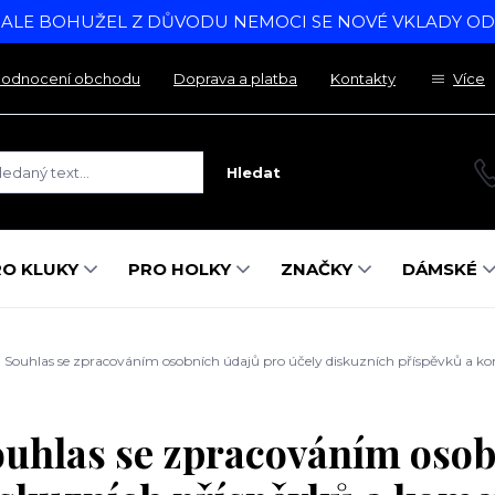
, ALE BOHUŽEL Z DŮVODU NEMOCI SE NOVÉ VKLADY O
odnocení obchodu
Doprava a platba
Kontakty
Více
Hledat
RO KLUKY
PRO HOLKY
ZNAČKY
DÁMSKÉ
Souhlas se zpracováním osobních údajů pro účely diskuzních příspěvků a k
uhlas se zpracováním osob