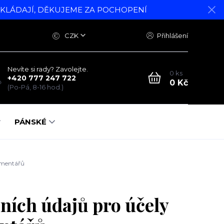
DKLÁDAJÍ, DĚKUJEME ZA POCHOPENÍ
CZK
Přihlášení
Nevíte si rady? Zavolejte.
0
ks
+420 777 247 722
0 Kč
(Po-Pá, 8-16 hod.)
PÁNSKÉ
omentářů
ních údajů pro účely