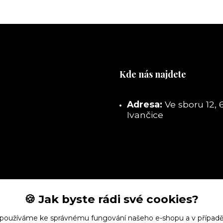
Kde nás najdete
Adresa:
Ve sboru 12, 
Ivančice
🍪 Jak byste rádi své cookies?
 používáme ke správnému fungování našeho e-shopu a v případě