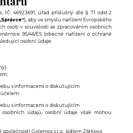
entářů
, IČ: 46923691, úřad příslušný dle § 71 odst.2
„Správce“
), aby ve smyslu nařízení Evropského
ch osob v souvislosti se zpracováním osobních
měrnice 95/46/ES (obecné nařízení o ochraně
sledující osobní údaje:
ny).
em:
ebu s informacemi o diskutujícím
a účelem:
ebu s informacemi o diskutujícím
 osobních údajů, osobní údaje však mohou
společností Golemos s.r.o., sídlem Zátkovo