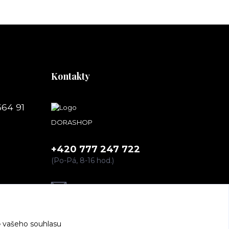
Kontakty
664 91
DORASHOP
+420 777 247 722
(Po-Pá, 8-16 hod.)
dorashopp@seznam.cz
 vašeho souhlasu