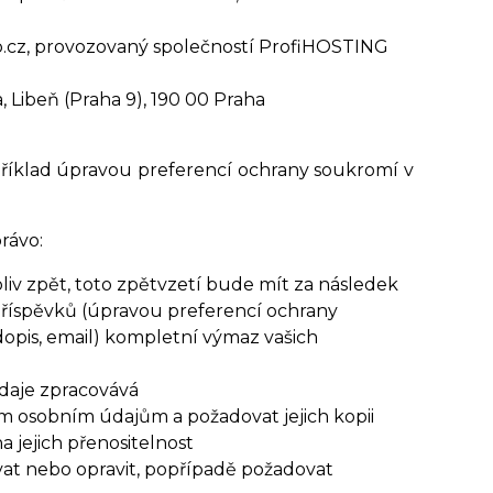
.cz, provozovaný společností ProfiHOSTING
, Libeň (Praha 9), 190 00 Praha
říklad úpravou preferencí ochrany soukromí v
rávo:
iv zpět, toto zpětvzetí bude mít za násl
edek
příspěvků (úpravou preferencí ochrany
dopis, email) kompletní výmaz vašich
údaje zpracovává
ým osobním údajům a požadovat jejich kopii
jejich přenositelnost
at nebo opravit, popřípadě požadovat