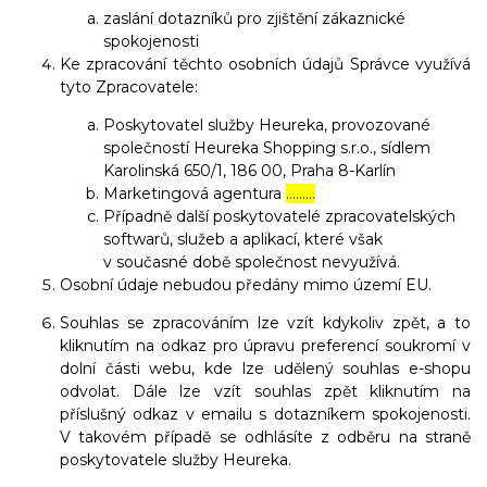
zaslání dotazníků pro zjištění zákaznické
spokojenosti
Ke zpracování těchto osobních údajů Správce využívá
tyto Zpracovatele:
Poskytovatel služby Heureka, provozované
společností Heureka Shopping s.r.o., sídlem
Karolinská 650/1, 186 00, Praha 8-Karlín
Marketingová agentura
………
Případně další poskytovatelé zpracovatelských
softwarů, služeb a aplikací, které však
v současné době společnost nevyužívá.
Osobní údaje nebudou předány mimo území EU.
Souhlas se zpracováním lze vzít kdykoliv zpět, a to
kliknutím na odkaz pro úpravu preferencí soukromí v
dolní části webu, kde lze udělený souhlas e-shopu
odvolat. Dále lze vzít souhlas zpět kliknutím na
příslušný odkaz v emailu s dotazníkem spokojenosti.
V takovém případě se odhlásíte z odběru na straně
poskytovatele služby Heureka.