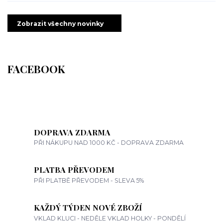
Zobrazit všechny novinky
FACEBOOK
DOPRAVA ZDARMA
PŘI NÁKUPU NAD 1000 KČ - DOPRAVA ZDARMA
PLATBA PŘEVODEM
PŘI PLATBĚ PŘEVODEM - SLEVA 5%
KAŽDÝ TÝDEN NOVÉ ZBOŽÍ
VKLAD KLUCI - NEDĚLE VKLAD HOLKY - PONDĚLÍ