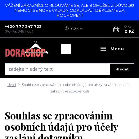
VÁŽENÍ ZÁKAZNÍCI, OMLOUVÁME SE, ALE BOHUŽEL Z DŮVODU
NEMOCI SE NOVÉ VKLADY ODKLÁDAJÍ, DĚKUJEME ZA
POCHOPENÍ
+420 777 247 722
0
ks
CZK
0 Kč
(Po-Pá, 8-16 hod.)
Menu
Hledat
Úvod
Souhlas se zpracováním osobních údajů pro účely zaslání dotazníku
zákaznické spokojenosti
Souhlas se zpracováním
osobních údajů pro účely
zaslání dotazníku