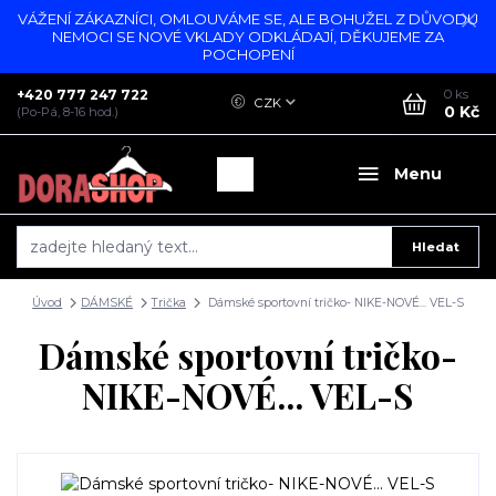
VÁŽENÍ ZÁKAZNÍCI, OMLOUVÁME SE, ALE BOHUŽEL Z DŮVODU
NEMOCI SE NOVÉ VKLADY ODKLÁDAJÍ, DĚKUJEME ZA
POCHOPENÍ
+420 777 247 722
0
ks
CZK
0 Kč
(Po-Pá, 8-16 hod.)
Menu
Hledat
Úvod
DÁMSKÉ
Trička
Dámské sportovní tričko- NIKE-NOVÉ... VEL-S
Dámské sportovní tričko-
NIKE-NOVÉ... VEL-S