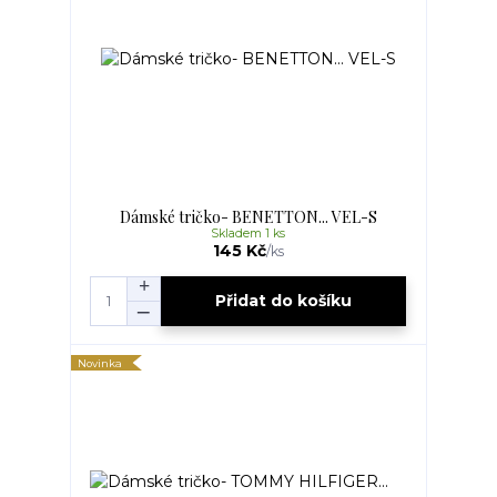
Dámské tričko- BENETTON... VEL-S
Skladem 1 ks
145 Kč
/
ks
Přidat do košíku
Novinka