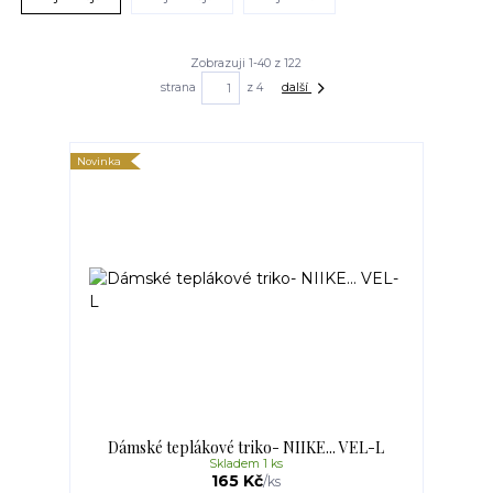
Zobrazuji 1-40 z 122
strana
z 4
další
Novinka
Dámské teplákové triko- NIIKE... VEL-L
Skladem 1 ks
165 Kč
/
ks