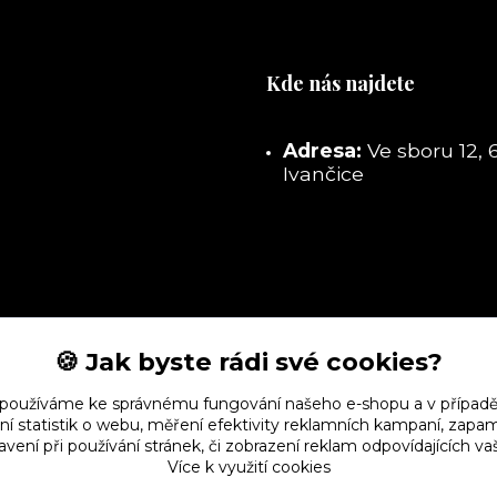
Kde nás najdete
Adresa:
Ve sboru 12, 
Ivančice
🍪 Jak byste rádi své cookies?
 používáme ke správnému fungování našeho e-shopu a v případě
ní statistik o webu, měření efektivity reklamních kampaní, zap
vení při používání stránek, či zobrazení reklam odpovídajících v
Více k využití cookies