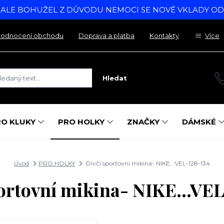
, ALE BOHUŽEL Z DŮVODU NEMOCI SE NOVÉ VKLADY O
odnocení obchodu
Doprava a platba
Kontakty
Více
Hledat
RO KLUKY
PRO HOLKY
ZNAČKY
DÁMSKÉ
Úvod
PRO HOLKY
Dívčí sportovní mikina- NIKE...VEL-128-134
ortovní mikina- NIKE...VE