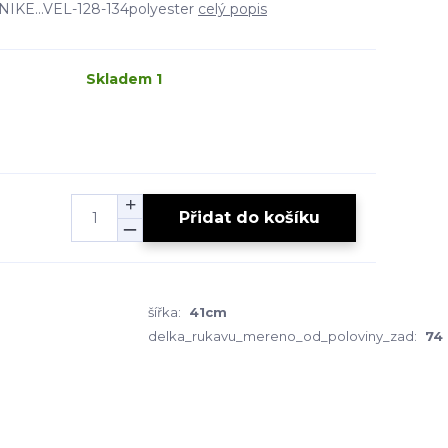
 NIKE...VEL-128-134polyester
celý popis
Skladem 1
Přidat do košíku
šířka:
41cm
delka_rukavu_mereno_od_poloviny_zad:
74