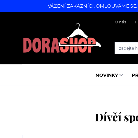
VÁŽENÍ ZÁKAZNÍCI, OMLOUVÁME SE
O nás
H
NOVINKY
P
Dívčí sp