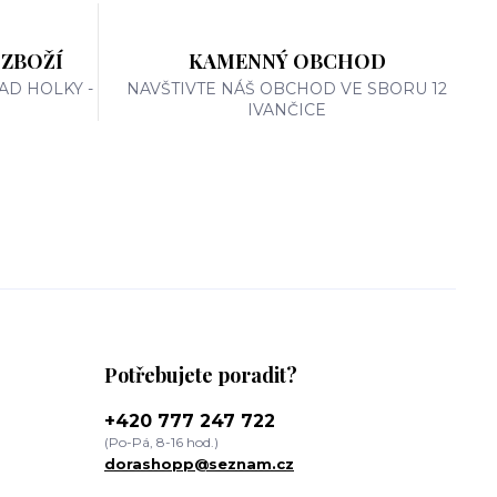
 ZBOŽÍ
KAMENNÝ OBCHOD
AD HOLKY -
NAVŠTIVTE NÁŠ OBCHOD VE SBORU 12
IVANČICE
Potřebujete poradit?
+420 777 247 722
(Po-Pá, 8-16 hod.)
dorashopp@seznam.cz