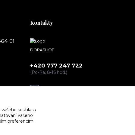
Kontakty
664 91
DORASHOP
+420 777 247 722
(Po-Pá, 8-16 hod.)
dorashopp@seznam.cz
 vašeho souhlasu
amatování vašeho
ašim preferencím.