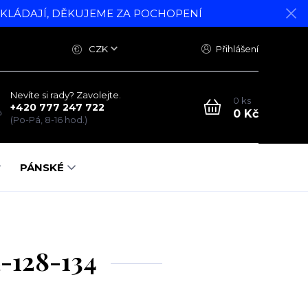
DKLÁDAJÍ, DĚKUJEME ZA POCHOPENÍ
CZK
Přihlášení
Nevíte si rady? Zavolejte.
0
ks
+420 777 247 722
0 Kč
(Po-Pá, 8-16 hod.)
PÁNSKÉ
L-128-134