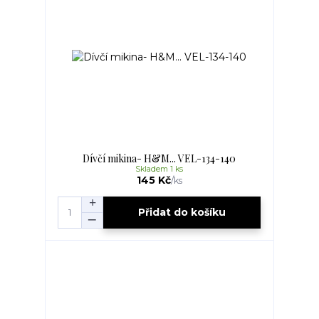
Dívčí mikina- H&M... VEL-134-140
Skladem 1 ks
145 Kč
/
ks
Přidat do košíku