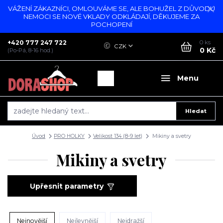
VÁŽENÍ ZÁKAZNÍCI, OMLOUVÁME SE, ALE BOHUŽEL Z DŮVODU
NEMOCI SE NOVÉ VKLADY ODKLÁDAJÍ, DĚKUJEME ZA
POCHOPENÍ
+420 777 247 722
0
ks
CZK
0 Kč
(Po-Pá, 8-16 hod.)
Menu
Hledat
Úvod
PRO HOLKY
Velikost 134 (8-9 let)
Mikiny a svetry
Mikiny a svetry
Upřesnit parametry
Nejnovější
Nejlevnější
Nejdražší