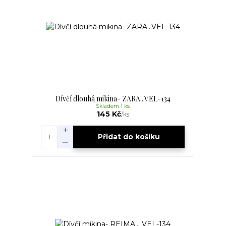
Dívčí dlouhá mikina- ZARA...VEL-134
Skladem 1 ks
145 Kč
/
ks
Přidat do košíku