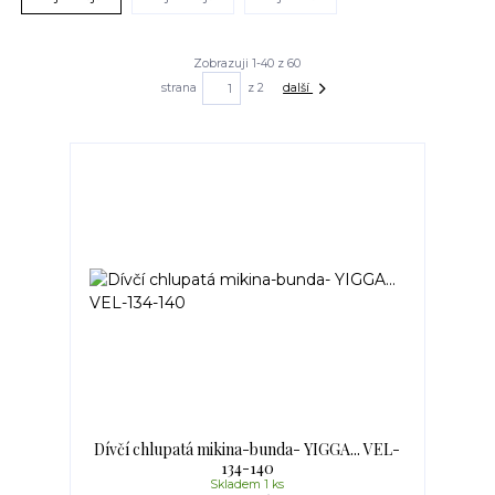
Zobrazuji 1-40 z 60
strana
z 2
další
Dívčí chlupatá mikina-bunda- YIGGA... VEL-
134-140
Skladem 1 ks