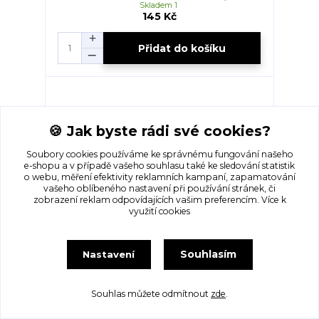
Skladem 1
145 Kč
Přidat do košíku
🍪 Jak byste rádi své cookies?
Soubory cookies používáme ke správnému fungování našeho
e-shopu a v případě vašeho souhlasu také ke sledování statistik
o webu, měření efektivity reklamních kampaní, zapamatování
vašeho oblíbeného nastavení při používání stránek, či
zobrazení reklam odpovídajících vašim preferencím.
Více k
využití cookies
Souhlasím
Nastavení
Dívčí mikina... VEL-128-134
Skladem 1
Souhlas můžete odmítnout
zde
.
145 Kč