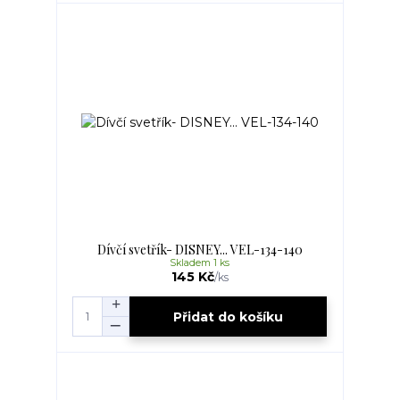
Dívčí svetřík- DISNEY... VEL-134-140
Skladem 1 ks
145 Kč
/
ks
Přidat do košíku