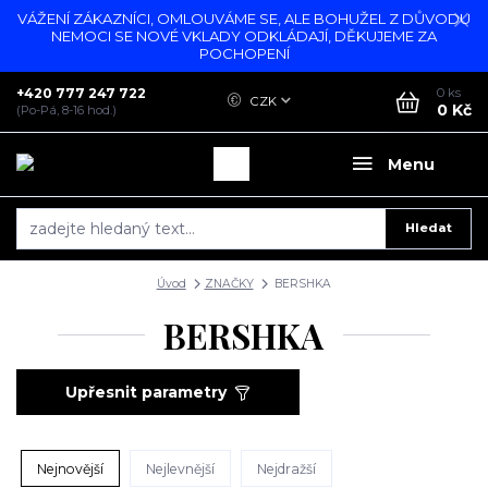
VÁŽENÍ ZÁKAZNÍCI, OMLOUVÁME SE, ALE BOHUŽEL Z DŮVODU
NEMOCI SE NOVÉ VKLADY ODKLÁDAJÍ, DĚKUJEME ZA
POCHOPENÍ
+420 777 247 722
0
ks
CZK
0 Kč
(Po-Pá, 8-16 hod.)
Menu
Hledat
Úvod
ZNAČKY
BERSHKA
BERSHKA
Upřesnit parametry
Nejnovější
Nejlevnější
Nejdražší