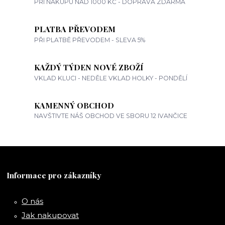
PŘI NÁKUPU NAD 1000 KČ - DOPRAVA ZDARMA
PLATBA PŘEVODEM
PŘI PLATBĚ PŘEVODEM - SLEVA 5%
KAŽDÝ TÝDEN NOVÉ ZBOŽÍ
VKLAD KLUCI - NEDĚLE VKLAD HOLKY - PONDĚLÍ
KAMENNÝ OBCHOD
NAVŠTIVTE NÁŠ OBCHOD VE SBORU 12 IVANČICE
Informace pro zákazníky
O nás
Jak nakupovat