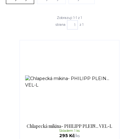
Zobrazuji 1-1 z 1
strana
z 1
Chlapecká mikina- PHILIPP PLEIN... VEL-L
Skladem 1 ks
295 Kč
/
ks