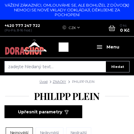
VÁŽENÍ ZÁKAZNÍCI, OMLOUVÁME SE, ALE BOHUŽEL Z DŮVODU
NEMOCI SE NOVÉ VKLADY ODKLÁDAJÍ, DĚKUJEME ZA
POCHOPENÍ
+420 777 247 722
0
ks
CZK
0 Kč
(Po-Pá, 8-16 hod.)
Menu
Hledat
Úvod
ZNAČKY
PHILIPP PLEIN
PHILIPP PLEIN
Upřesnit parametry
Nejnovější
Nejlevnější
Nejdražší