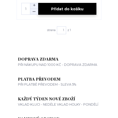
Přidat do košíku
strana
z 1
DOPRAVA ZDARMA
PŘI NÁKUPU NAD 1000 KČ - DOPRAVA ZDARMA
PLATBA PŘEVODEM
PŘI PLATBĚ PŘEVODEM - SLEVA 5%
KAŽDÝ TÝDEN NOVÉ ZBOŽÍ
VKLAD KLUCI - NEDĚLE VKLAD HOLKY - PONDĚLÍ