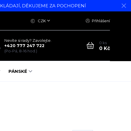
DKLÁDAJÍ, DĚKUJEME ZA POCHOPENÍ
CZK
Přihlášení
Nevíte si rady? Zavolejte.
0
ks
+420 777 247 722
0 Kč
(Po-Pá, 8-16 hod.)
PÁNSKÉ