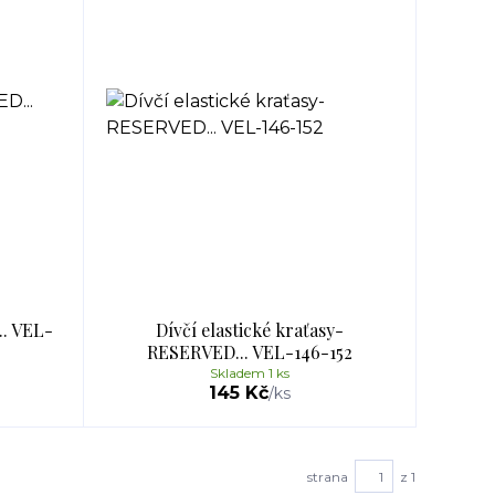
. VEL-
Dívčí elastické kraťasy-
RESERVED... VEL-146-152
Skladem 1 ks
145 Kč
/
ks
strana
z 1