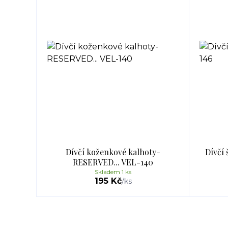
Dívčí koženkové kalhoty-
Dívčí
RESERVED... VEL-140
Skladem 1 ks
195 Kč
/
ks