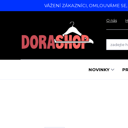
VÁŽENÍ ZÁKAZNÍCI, OMLOUVÁME SE
O nás
H
NOVINKY
P