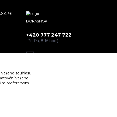
664 91
DORASHOP
+420 777 247 722
(Po-Pá, 8-16 hod.)
dorashopp@seznam.cz
 vašeho souhlasu
amatování vašeho
ašim preferencím.