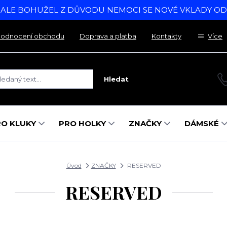
, ALE BOHUŽEL Z DŮVODU NEMOCI SE NOVÉ VKLADY O
odnocení obchodu
Doprava a platba
Kontakty
Více
Hledat
RO KLUKY
PRO HOLKY
ZNAČKY
DÁMSKÉ
Úvod
ZNAČKY
RESERVED
RESERVED