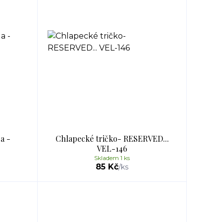
a -
Chlapecké tričko- RESERVED...
VEL-146
Skladem 1 ks
85 Kč
/
ks