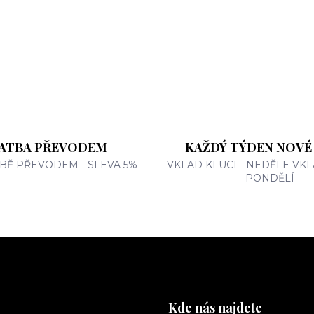
ATBA PŘEVODEM
KAŽDÝ TÝDEN NOVÉ
TBĚ PŘEVODEM - SLEVA 5%
VKLAD KLUCI - NEDĚLE VKL
PONDĚLÍ
Kde nás najdete