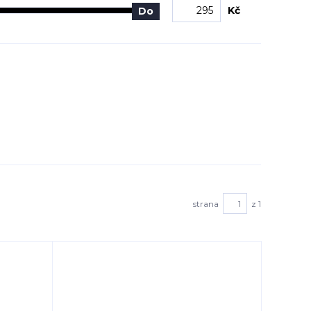
Kč
Do
strana
z 1