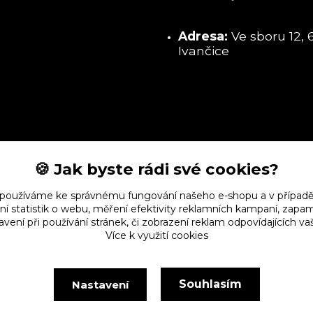
Adresa:
Ve sboru 12, 
Ivančice
🍪 Jak byste rádi své cookies?
 používáme ke správnému fungování našeho e-shopu a v případě
ní statistik o webu, měření efektivity reklamních kampaní, zap
vení při používání stránek, či zobrazení reklam odpovídajících v
Více k využití cookies
Souhlasím
Nastavení