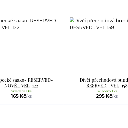
pecké saako- RESERVED-
Dívčí přechodová bund
NOVÉ... VEL-122
RESRVED... VEL-158
Skladem 1 ks
Skladem 1 ks
165 Kč
295 Kč
/
ks
/
ks