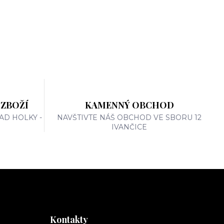
 ZBOŽÍ
KAMENNÝ OBCHOD
AD HOLKY -
NAVŠTIVTE NÁŠ OBCHOD VE SBORU 12
IVANČICE
Kontakty