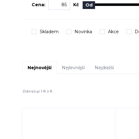
Cena:
Kč
Od
Skladem
Novinka
Akce
D
Nejnovější
Nejlevnější
Nejdražší
Zobrazuji 1-8 z 8