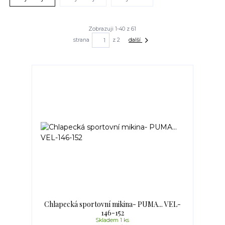
Zobrazuji 1-40 z 61
strana
z 2
další
Chlapecká sportovní mikina- PUMA... VEL-
146-152
Skladem 1 ks