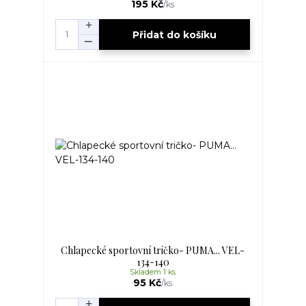
195 Kč
/
ks
Přidat do košíku
Chlapecké sportovní tričko- PUMA... VEL-
134-140
Skladem 1 ks
95 Kč
/
ks