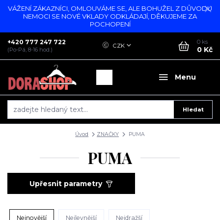
VÁŽENÍ ZÁKAZNÍCI, OMLOUVÁME SE, ALE BOHUŽEL Z DŮVODU
NEMOCI SE NOVÉ VKLADY ODKLÁDAJÍ, DĚKUJEME ZA
POCHOPENÍ
+420 777 247 722
0
ks
CZK
0 Kč
(Po-Pá, 8-16 hod.)
Menu
Hledat
Úvod
ZNAČKY
PUMA
PUMA
Upřesnit parametry
Nejnovější
Nejlevnější
Nejdražší