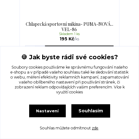
Chlapecká sportovní mikina- PUMA-NOVÁ...
VEL-86
Skladem 1 ks
195 Kč
/
ks
Přidat do košíku
🍪 Jak byste rádi své cookies?
Soubory cookies používáme ke správnému fungování našeho
e-shopu a v případě vašeho souhlasu také ke sledování statistik
o webu, měření efektivity reklamních kampaní, zapamatování
vašeho oblíbeného nastavení při používání stránek, či
zobrazení reklam odpovídajících vašim preferencím.
Více k
využití cookies
Souhlasím
Nastavení
Souhlas můžete odmítnout
zde
.