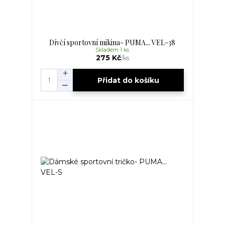
Dívčí sportovní mikina- PUMA... VEL-38
Skladem 1 ks
275 Kč
/
ks
Přidat do košíku