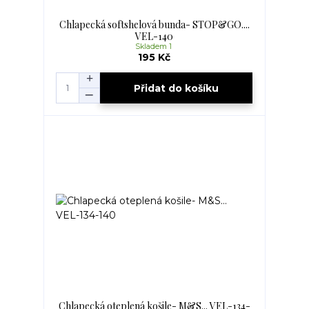
Chlapecká softshelová bunda- STOP&GO....
VEL-140
Skladem 1
195 Kč
Přidat do košíku
Chlapecká oteplená košile- M&S... VEL-134-