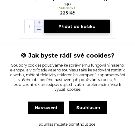
140
Skladem 1
225 Kč
Přidat do košíku
🍪 Jak byste rádi své cookies?
Soubory cookies používáme ke správnému fungování našeho
e-shopu a v případě vašeho souhlasu také ke sledování statistik
o webu, měření efektivity reklamních kampaní, zapamatování
vašeho oblíbeného nastavení při používání stránek, či
zobrazení reklam odpovídajících vašim preferencím.
Více k
využití cookies
Souhlasím
Nastavení
Chlapecká péřová bunda- JACK&JONES...
Souhlas můžete odmítnout
zde
.
VEL-140
Skladem 1