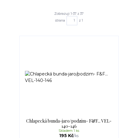
Zobrazuji 1-37 z 37
strana
z 1
Chlapecká bunda-jaro/podzim- F&F... VEL-
140-146
Skladem 1 ks
195 Kč
/
ks