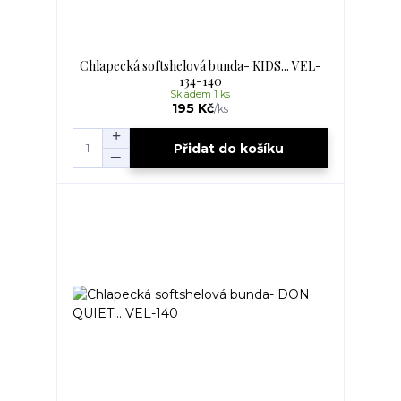
Chlapecká softshelová bunda- KIDS... VEL-
134-140
Skladem 1 ks
195 Kč
/
ks
Přidat do košíku