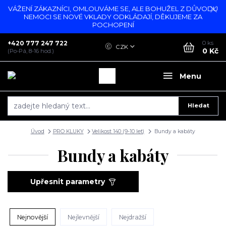
VÁŽENÍ ZÁKAZNÍCI, OMLOUVÁME SE, ALE BOHUŽEL Z DŮVODU
NEMOCI SE NOVÉ VKLADY ODKLÁDAJÍ, DĚKUJEME ZA
POCHOPENÍ
+420 777 247 722
0
ks
CZK
0 Kč
(Po-Pá, 8-16 hod.)
Menu
Hledat
Úvod
PRO KLUKY
Velikost 140 (9-10 let)
Bundy a kabáty
Bundy a kabáty
Upřesnit parametry
Nejnovější
Nejlevnější
Nejdražší