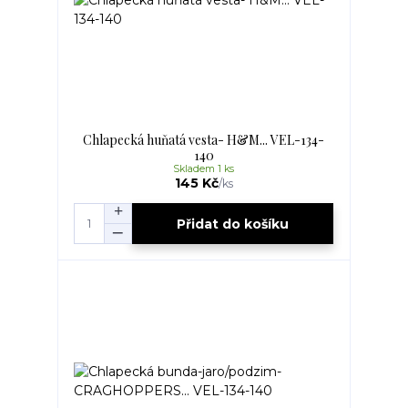
Chlapecká huňatá vesta- H&M... VEL-134-
140
Skladem 1 ks
145 Kč
/
ks
Přidat do košíku