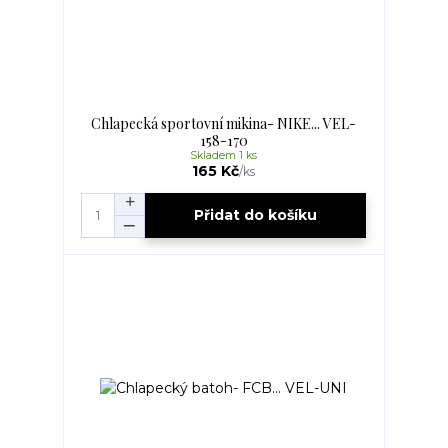
Chlapecká sportovní mikina- NIKE... VEL-
158-170
Skladem 1 ks
165 Kč
/
ks
Přidat do košíku