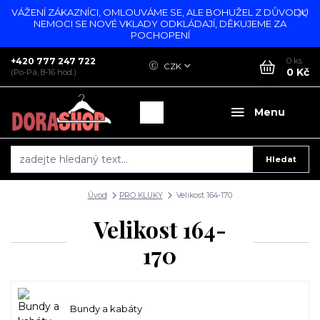
VÁŽENÍ ZÁKAZNÍCI, OMLOUVÁME SE, ALE BOHUŽEL Z DŮVODU
NEMOCI SE NOVÉ VKLADY ODKLÁDAJÍ, DĚKUJEME ZA
POCHOPENÍ
+420 777 247 722
0
ks
CZK
0 Kč
(Po-Pá, 8-16 hod.)
Menu
Hledat
Úvod
PRO KLUKY
Velikost 164-170
Velikost 164-
170
Bundy a kabáty