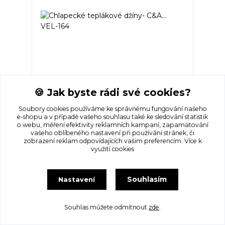
🍪 Jak byste rádi své cookies?
Chlapecké teplákové džíny- C&A... VEL-164
Skladem 1 ks
195 Kč
/
ks
Soubory cookies používáme ke správnému fungování našeho
e-shopu a v případě vašeho souhlasu také ke sledování statistik
o webu, měření efektivity reklamních kampaní, zapamatování
Přidat do košíku
vašeho oblíbeného nastavení při používání stránek, či
zobrazení reklam odpovídajících vašim preferencím.
Více k
využití cookies
Souhlasím
Nastavení
Souhlas můžete odmítnout
zde
.