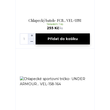
Chlapecký batoh- FCB... VEL-UNI
Skladem 1 ks
255 Kč
/
ks
Přidat do košíku