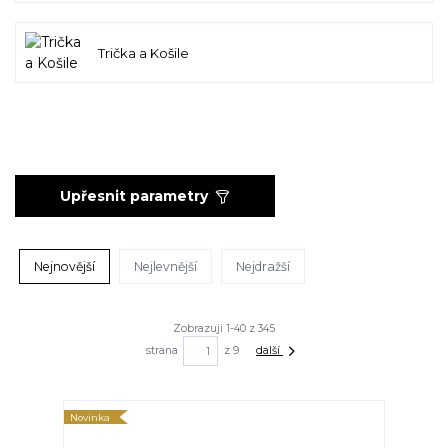
Trička a Košile
Upřesnit parametry
Nejnovější
Nejlevnější
Nejdražší
Zobrazuji 1-40 z 345
strana
z 9
další
Novinka