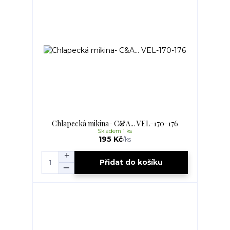
Chlapecká mikina- C&A... VEL-170-176
Skladem 1 ks
195 Kč
/
ks
Přidat do košíku