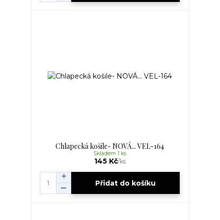
Chlapecká košile- NOVÁ... VEL-164
Skladem 1 ks
145 Kč
/
ks
Přidat do košíku