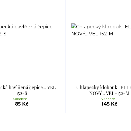
cká bavlňená čepice... VEL-
Chlapecký klobouk- ELL
152-S
NOVÝ... VEL-152-M
Skladem 1
Skladem 1
85 Kč
145 Kč