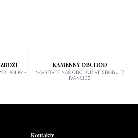
 ZBOŽÍ
KAMENNÝ OBCHOD
AD HOLKY -
NAVŠTIVTE NÁŠ OBCHOD VE SBORU 12
IVANČICE
Kontakty