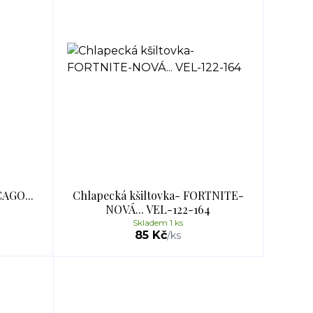
CAGO...
Chlapecká kšiltovka- FORTNITE-
NOVÁ... VEL-122-164
Skladem 1 ks
85 Kč
/
ks