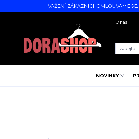
VÁŽENÍ ZÁKAZNÍCI, OMLOUVÁME SE
O nás
H
NOVINKY
P