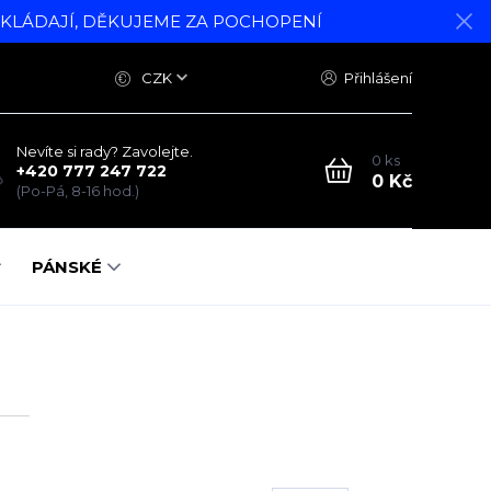
DKLÁDAJÍ, DĚKUJEME ZA POCHOPENÍ
CZK
Přihlášení
Nevíte si rady? Zavolejte.
0
ks
+420 777 247 722
0 Kč
(Po-Pá, 8-16 hod.)
PÁNSKÉ