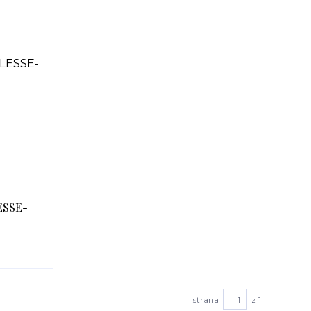
ESSE-
strana
z 1