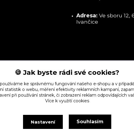
Adresa:
Ve sboru 12, 
Ivančice
🍪 Jak byste rádi své cookies?
 používáme ke správnému fungování našeho e-shopu a v případě
ní statistik o webu, měření efektivity reklamních kampaní, zap
vení při používání stránek, či zobrazení reklam odpovídajících v
Více k využití cookies
Souhlasím
Nastavení