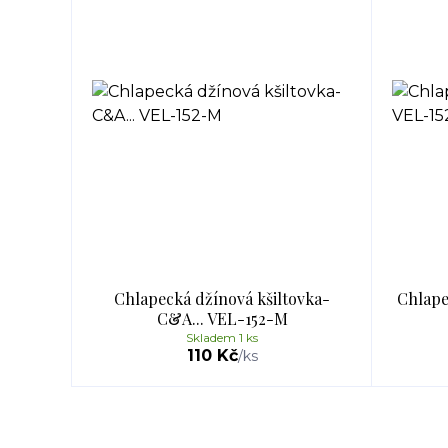
Chlapecká džínová kšiltovka-
Chlape
C&A... VEL-152-M
Skladem 1 ks
110 Kč
/
ks