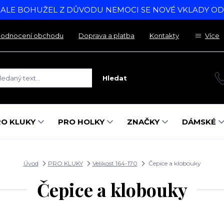
, ALE BOHUŽEL Z DŮVODU NEMOCI SE NOVÉ VKLADY O
odnocení obchodu
Doprava a platba
Kontakty
Více
Hledat
RO KLUKY
PRO HOLKY
ZNAČKY
DÁMSKÉ
Úvod
PRO KLUKY
Velikost 164-170
Čepice a klobouky
Čepice a klobouky