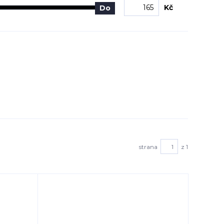
Kč
Do
strana
z 1