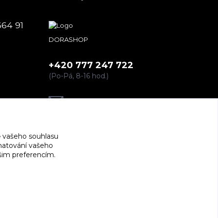
664 91
DORASHOP
+420 777 247 722
(Po-Pá, 8-16 hod.)
dorashopp@seznam.cz
 vašeho souhlasu
amatování vašeho
ašim preferencím.