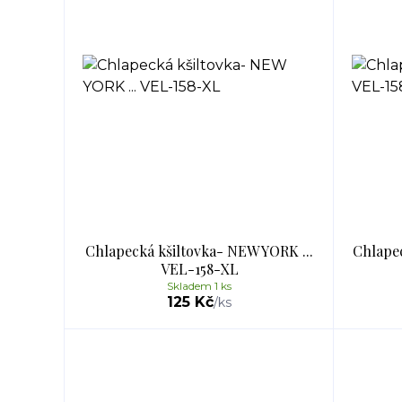
Chlapecká kšiltovka- NEW YORK ...
Chlapec
VEL-158-XL
Skladem 1 ks
125 Kč
/
ks