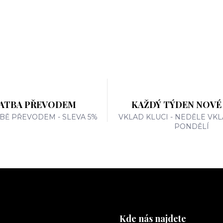
ATBA PŘEVODEM
KAŽDÝ TÝDEN NOVÉ
TBĚ PŘEVODEM - SLEVA 5%
VKLAD KLUCI - NEDĚLE VKL
PONDĚLÍ
Kde nás najdete