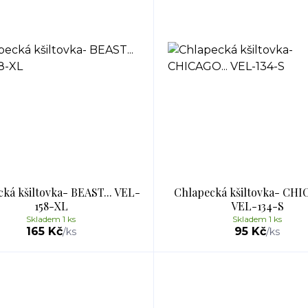
ká kšiltovka- BEAST... VEL-
Chlapecká kšiltovka- CHI
158-XL
VEL-134-S
Skladem 1 ks
Skladem 1 ks
165 Kč
95 Kč
/
ks
/
ks