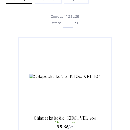
Zobrazuji 1-25 z 25
strana
z 1
Chlapecká košile- KIDS... VEL-104
Skladem 1 ks
95 Kč
/
ks