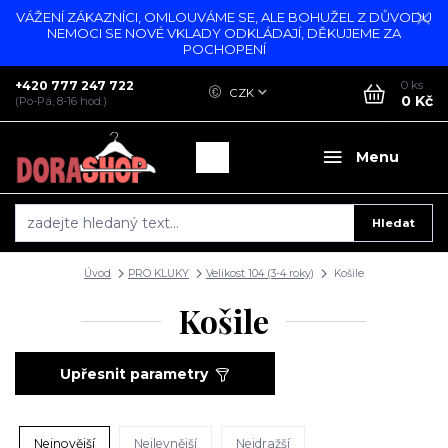
VÁŽENÍ ZÁKAZNÍCI, OMLOUVÁME SE, ALE BOHUŽEL Z DŮVODU
NEMOCI SE NOVÉ VKLADY ODKLÁDAJÍ, DĚKUJEME ZA
POCHOPENÍ
+420 777 247 722
0
ks
CZK
0 Kč
(Po-Pá, 8-16 hod.)
Menu
Hledat
Úvod
PRO KLUKY
Velikost 104 (3-4 roky)
Košile
Košile
Upřesnit parametry
Nejnovější
Nejlevnější
Nejdražší