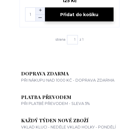
125 Kč
Přidat do košíku
strana
z 1
DOPRAVA ZDARMA
PŘI NÁKUPU NAD 1000 KČ - DOPRAVA ZDARMA
PLATBA PŘEVODEM
PŘI PLATBĚ PŘEVODEM - SLEVA 5%
KAŽDÝ TÝDEN NOVÉ ZBOŽÍ
VKLAD KLUCI - NEDĚLE VKLAD HOLKY - PONDĚLÍ