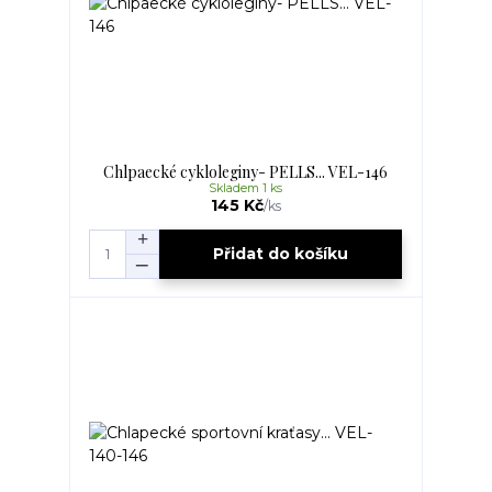
Chlpaecké cykloleginy- PELLS... VEL-146
Skladem 1 ks
145 Kč
/
ks
Přidat do košíku