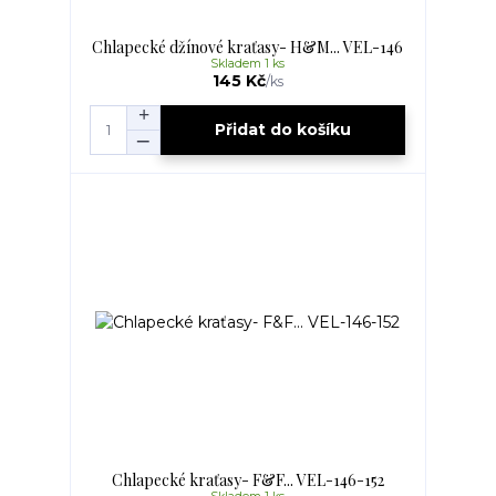
Chlapecké džínové kraťasy- H&M... VEL-146
Skladem 1 ks
145 Kč
/
ks
Přidat do košíku
Chlapecké kraťasy- F&F... VEL-146-152