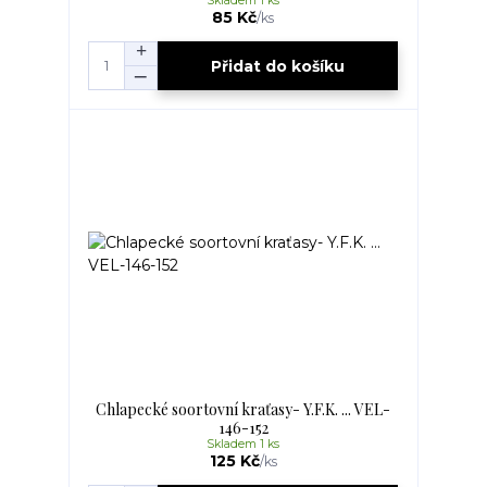
Skladem 1 ks
85 Kč
/
ks
Přidat do košíku
Chlapecké soortovní kraťasy- Y.F.K. ... VEL-
146-152
Skladem 1 ks
125 Kč
/
ks