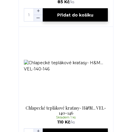
85 Kč
/
ks
Přidat do košíku
Chlapecké teplákové kraťasy- H&M... VEL-
140-146
Skladem 1 ks
110 Kč
/
ks