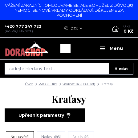
VÁŽENÍ ZÁKAZNÍCI, OMLOUVÁME SE, ALE BOHUŽEL Z DŮVODU
NEMOCI SE NOVÉ VKLADY ODKLÁDAJÍ, DĚKUJEME ZA
POCHOPENÍ
+420 777 247 722
0
ks
CZK
0 Kč
(Po-Pá, 8-16 hod.)
Menu
Hledat
Úvod
PRO KLUKY
Velikost 146 (10-11 let)
Kraťasy
Kraťasy
Upřesnit parametry
Nejnovější
Nejlevnější
Nejdražší