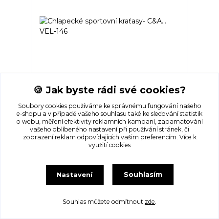
🍪 Jak byste rádi své cookies?
Chlapecké sportovní kraťasy- C&A... VEL-
146
Soubory cookies používáme ke správnému fungování našeho
Skladem 1
e-shopu a v případě vašeho souhlasu také ke sledování statistik
125 Kč
o webu, měření efektivity reklamních kampaní, zapamatování
vašeho oblíbeného nastavení při používání stránek, či
zobrazení reklam odpovídajících vašim preferencím.
Více k
Přidat do košíku
využití cookies
Souhlasím
Nastavení
strana
z 1
Souhlas můžete odmítnout
zde
.