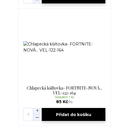
Chlapecká kšiltovka- FORTNITE-NOVÁ...
VEL-122-164
Skladem 1 ks
85 Kč
/
ks
Přidat do košíku