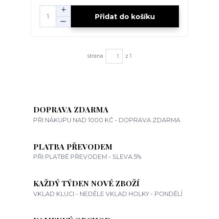
Přidat do košíku
strana
z 1
DOPRAVA ZDARMA
PŘI NÁKUPU NAD 1000 KČ - DOPRAVA ZDARMA
PLATBA PŘEVODEM
PŘI PLATBĚ PŘEVODEM - SLEVA 5%
KAŽDÝ TÝDEN NOVÉ ZBOŽÍ
VKLAD KLUCI - NEDĚLE VKLAD HOLKY - PONDĚLÍ