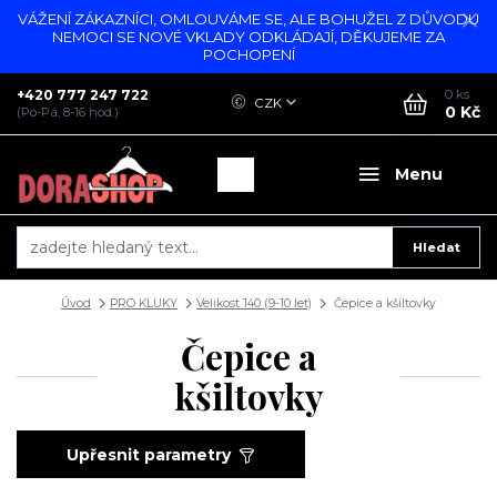
VÁŽENÍ ZÁKAZNÍCI, OMLOUVÁME SE, ALE BOHUŽEL Z DŮVODU
NEMOCI SE NOVÉ VKLADY ODKLÁDAJÍ, DĚKUJEME ZA
POCHOPENÍ
+420 777 247 722
0
ks
CZK
0 Kč
(Po-Pá, 8-16 hod.)
Menu
Hledat
Úvod
PRO KLUKY
Velikost 140 (9-10 let)
Čepice a kšiltovky
Čepice a
kšiltovky
Upřesnit parametry