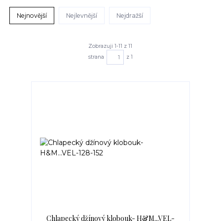
Nejnovější
Nejlevnější
Nejdražší
Zobrazuji 1-11 z 11
strana
z 1
Chlapecký džínový klobouk- H&M...VEL-