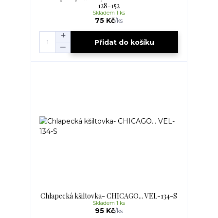
128-152
Skladem 1 ks
75 Kč
/
ks
Přidat do košíku
Chlapecká kšiltovka- CHICAGO... VEL-134-S
Skladem 1 ks
95 Kč
/
ks