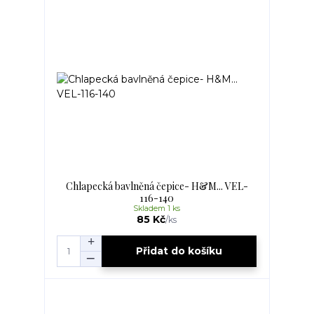
Chlapecká bavlněná čepice- H&M... VEL-
116-140
Skladem 1 ks
85 Kč
/
ks
Přidat do košíku