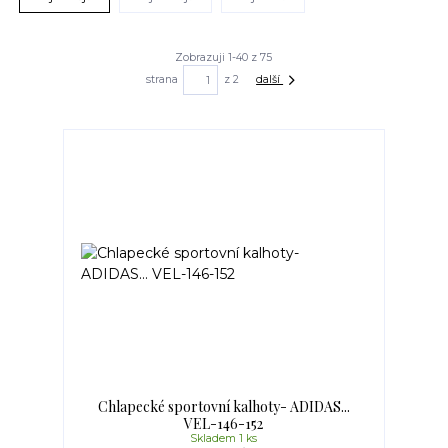
Zobrazuji 1-40 z 75
strana
z 2
další
Chlapecké sportovní kalhoty- ADIDAS...
VEL-146-152
Skladem 1 ks