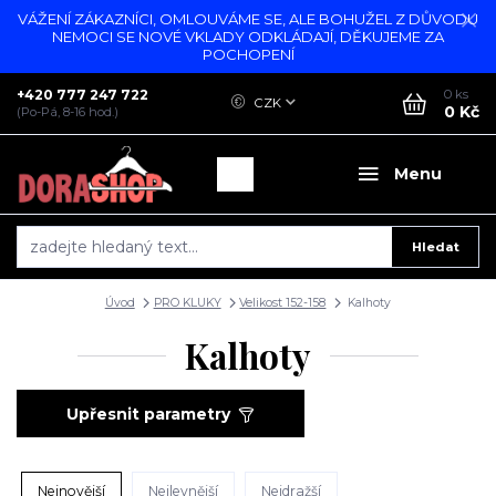
VÁŽENÍ ZÁKAZNÍCI, OMLOUVÁME SE, ALE BOHUŽEL Z DŮVODU
NEMOCI SE NOVÉ VKLADY ODKLÁDAJÍ, DĚKUJEME ZA
POCHOPENÍ
+420 777 247 722
0
ks
CZK
0 Kč
(Po-Pá, 8-16 hod.)
Menu
Hledat
Úvod
PRO KLUKY
Velikost 152-158
Kalhoty
Kalhoty
Upřesnit parametry
Nejnovější
Nejlevnější
Nejdražší