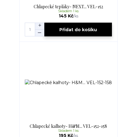
Chlapecké tepláky- NEXT... VEL-152
Skladem 1 ks
145 Kč
/
ks
Přidat do košíku
Chlapecké kalhoty- H&M... VEL-152-158
Skladem 1 ks
195 Kč
/
ks