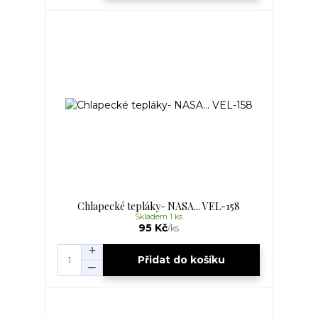
Chlapecké tepláky- NASA... VEL-158
Skladem 1 ks
95 Kč
/
ks
Přidat do košíku