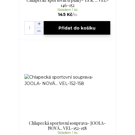
Chlapecké sportovní tepláky- Y.F.K. ... VEL-
146-152
Skladem 1 ks
145 Kč
/
ks
Přidat do košíku
Chlapecká sportovní souprava- JOOLA-
NOVÁ... VEL-152-158
Skladem 1 ks