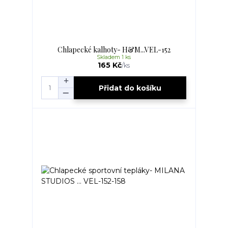
Chlapecké kalhoty- H&M...VEL-152
Skladem 1 ks
165 Kč
/
ks
Přidat do košíku