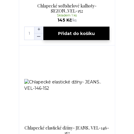
Chlapecké softshelové kalhoty-
SEZON...VEL-152
Skladem 1 ks
145 Kč
/
ks
Přidat do košíku
Chlapecké elastické džíny- JEANS.. VEL-146-
152