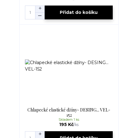
Přidat do košíku
Chlapecké elastické džíny- DESING... VEL-
152
Skladem 1 ks
195 Kč
/
ks