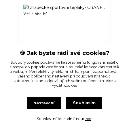
Chlapecké sportovní tepláky- CRANE... VEL-
🍪 Jak byste rádi své cookies?
158-164
Skladem 1
Soubory cookies používáme ke správnému fungování našeho
175 Kč
e-shopu a v případě vašeho souhlasu také ke sledování statistik
o webu, měření efektivity reklamních kampaní, zapamatování
vašeho oblíbeného nastavení při používání stránek, či
Přidat do košíku
zobrazení reklam odpovídajících vašim preferencím.
Více k
využití cookies
Souhlasím
Nastavení
Souhlas můžete odmítnout
zde
.