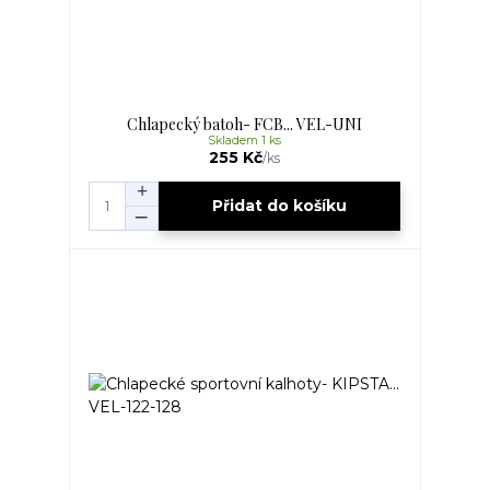
Chlapecký batoh- FCB... VEL-UNI
Skladem 1 ks
255 Kč
/
ks
Přidat do košíku