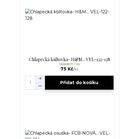
Chlapecká kšiltovka- H&M... VEL-122-128
Skladem 1 ks
75 Kč
/
ks
Přidat do košíku