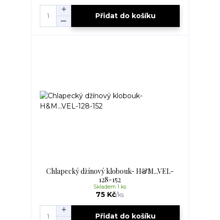
Přidat do košíku
Chlapecký džínový klobouk- H&M...VEL-
128-152
Skladem 1 ks
75 Kč
/
ks
Přidat do košíku