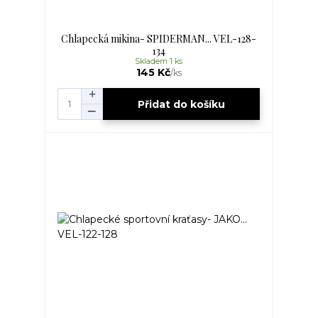
Chlapecká mikina- SPIDERMAN... VEL-128-
134
Skladem 1 ks
145 Kč
/
ks
Přidat do košíku