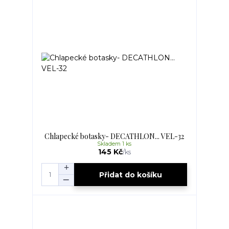
Chlapecké botasky- DECATHLON... VEL-32
Skladem 1 ks
145 Kč
/
ks
Přidat do košíku