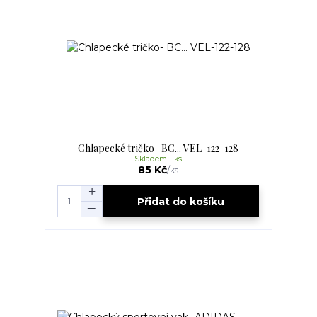
Chlapecké tričko- BC... VEL-122-128
Skladem 1 ks
85 Kč
/
ks
Přidat do košíku