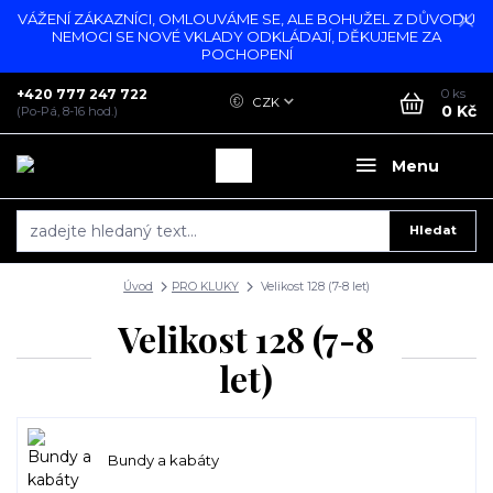
VÁŽENÍ ZÁKAZNÍCI, OMLOUVÁME SE, ALE BOHUŽEL Z DŮVODU
NEMOCI SE NOVÉ VKLADY ODKLÁDAJÍ, DĚKUJEME ZA
POCHOPENÍ
+420 777 247 722
0
ks
CZK
0 Kč
(Po-Pá, 8-16 hod.)
Menu
Hledat
Úvod
PRO KLUKY
Velikost 128 (7-8 let)
Velikost 128 (7-8
let)
Bundy a kabáty