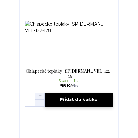
Chlapecké tepláky- SPIDERMAN... VEL-122-
128
Skladem 1 ks
95 Kč
/
ks
Přidat do košíku