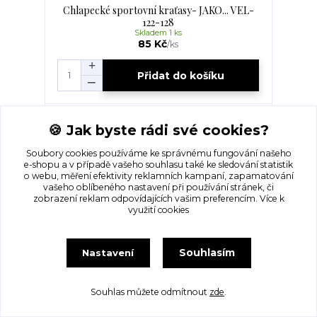
Chlapecké sportovní kraťasy- JAKO... VEL-
122-128
Skladem 1 ks
85 Kč
/
ks
Přidat do košíku
🍪 Jak byste rádi své cookies?
Soubory cookies používáme ke správnému fungování našeho
e-shopu a v případě vašeho souhlasu také ke sledování statistik
o webu, měření efektivity reklamních kampaní, zapamatování
vašeho oblíbeného nastavení při používání stránek, či
zobrazení reklam odpovídajících vašim preferencím.
Více k
využití cookies
Souhlasím
Nastavení
Souhlas můžete odmítnout
zde
.
Chlapecké tričko- GAME... VEL-122-128
Skladem 1 ks