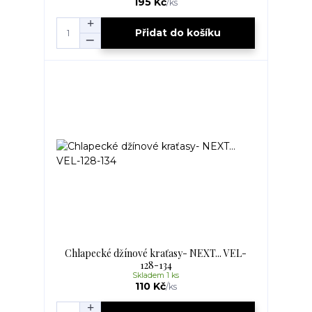
195 Kč
/
ks
Přidat do košíku
Chlapecké džínové kraťasy- NEXT... VEL-
128-134
Skladem 1 ks
110 Kč
/
ks