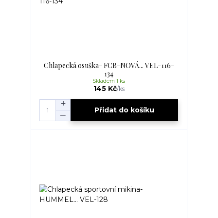
Chlapecká osuška- FCB-NOVÁ... VEL-116-
134
Skladem 1 ks
145 Kč
/
ks
Přidat do košíku