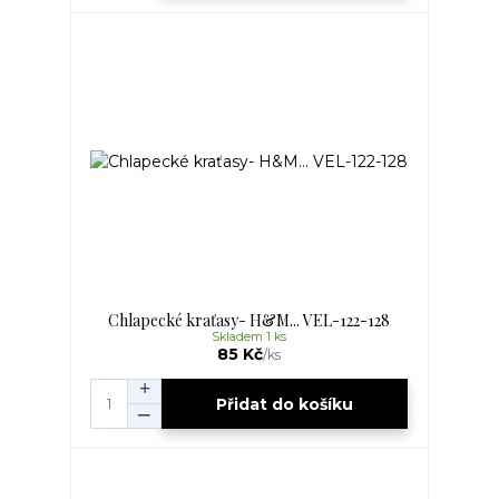
Chlapecké kraťasy- H&M... VEL-122-128
Skladem 1 ks
85 Kč
/
ks
Přidat do košíku