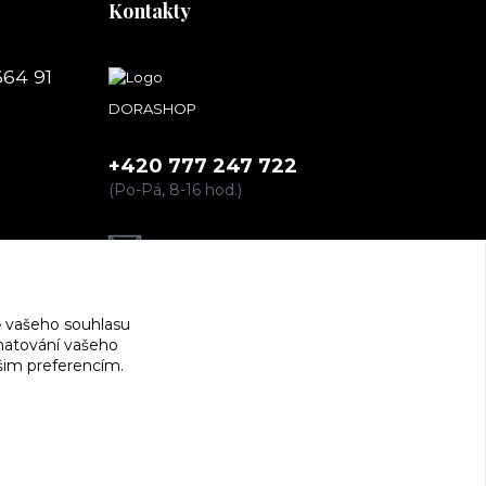
Kontakty
664 91
DORASHOP
+420 777 247 722
(Po-Pá, 8-16 hod.)
dorashopp@seznam.cz
 vašeho souhlasu
amatování vašeho
ašim preferencím.