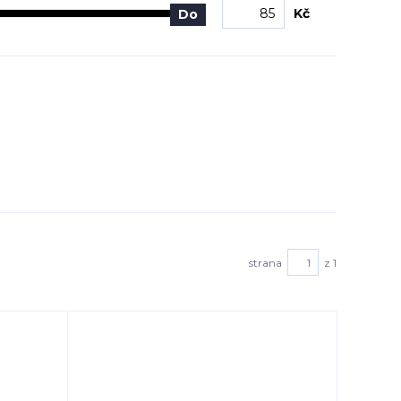
Kč
Do
strana
z 1