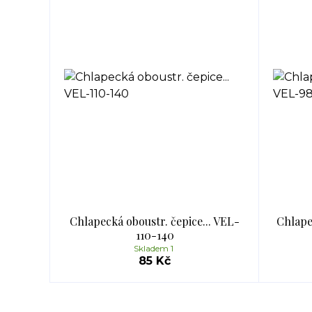
Chlapecká oboustr. čepice... VEL-
Chlape
110-140
Skladem 1
85 Kč