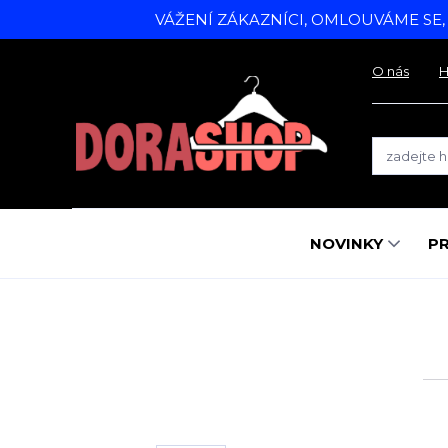
VÁŽENÍ ZÁKAZNÍCI, OMLOUVÁME SE
O nás
H
NOVINKY
P