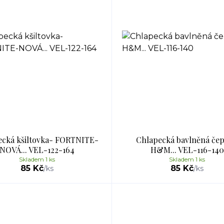
ecká kšiltovka- FORTNITE-
Chlapecká bavlněná čep
NOVÁ... VEL-122-164
H&M... VEL-116-140
Skladem 1 ks
Skladem 1 ks
85 Kč
85 Kč
/
ks
/
ks