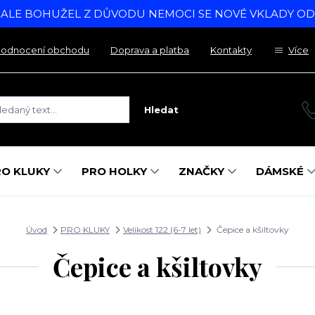
, ALE BOHUŽEL Z DŮVODU NEMOCI SE NOVÉ VKLADY O
odnocení obchodu
Doprava a platba
Kontakty
Více
Hledat
RO KLUKY
PRO HOLKY
ZNAČKY
DÁMSKÉ
Úvod
PRO KLUKY
Velikost 122 (6-7 let)
Čepice a kšiltovky
Čepice a kšiltovky