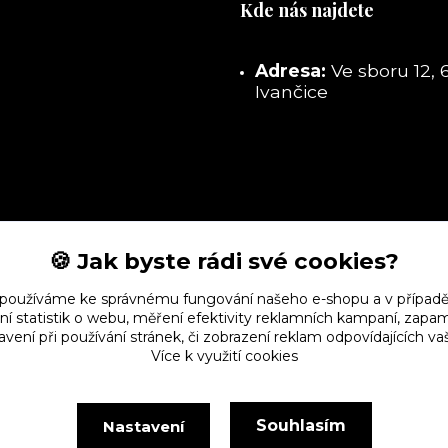
Kde nás najdete
Adresa:
Ve sboru 12, 
Ivančice
🍪 Jak byste rádi své cookies?
 používáme ke správnému fungování našeho e-shopu a v případě
ní statistik o webu, měření efektivity reklamních kampaní, zap
vení při používání stránek, či zobrazení reklam odpovídajících v
Více k využití cookies
Souhlasím
Nastavení