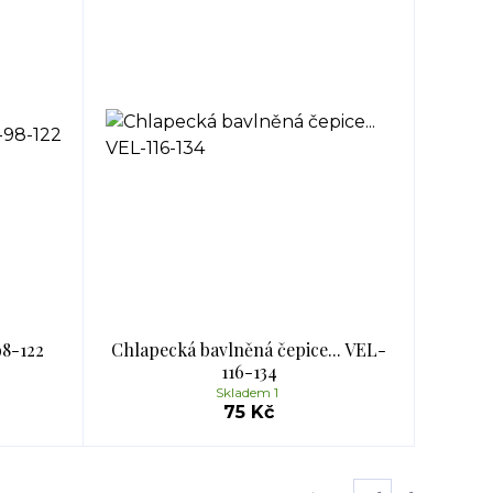
98-122
Chlapecká bavlněná čepice... VEL-
116-134
Skladem 1
75 Kč