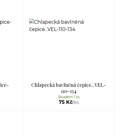
ice-
Chlapecká bavlněná čepice...VEL-
110-134
Skladem 1 ks
75 Kč
/
ks