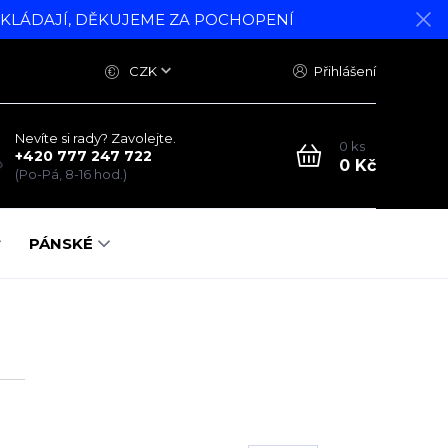
DKLÁDAJÍ, DĚKUJEME ZA POCHOPENÍ
CZK
Přihlášení
Nevíte si rady? Zavolejte.
0
ks
+420 777 247 722
0 Kč
(Po-Pá, 8-16 hod.)
PÁNSKÉ