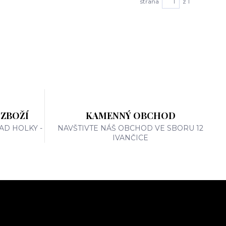
strana
z 1
 ZBOŽÍ
KAMENNÝ OBCHOD
AD HOLKY -
NAVŠTIVTE NÁŠ OBCHOD VE SBORU 12
IVANČICE