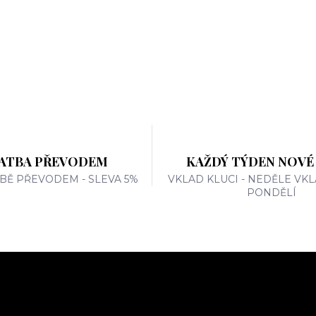
ATBA PŘEVODEM
KAŽDÝ TÝDEN NOVÉ
TBĚ PŘEVODEM - SLEVA 5%
VKLAD KLUCI - NEDĚLE VKL
PONDĚLÍ