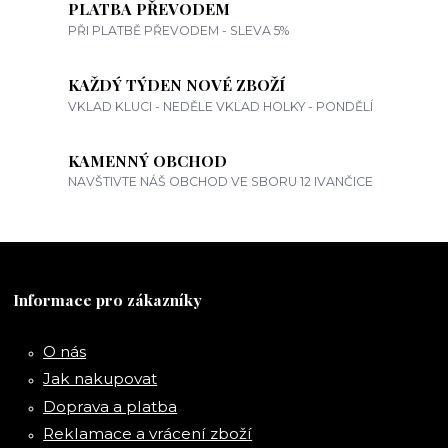
PLATBA PŘEVODEM
PŘI PLATBĚ PŘEVODEM - SLEVA 5%
KAŽDÝ TÝDEN NOVÉ ZBOŽÍ
VKLAD KLUCI - NEDĚLE VKLAD HOLKY - PONDĚLÍ
KAMENNÝ OBCHOD
NAVŠTIVTE NÁŠ OBCHOD VE SBORU 12 IVANČICE
Informace pro zákazníky
O nás
Jak nakupovat
Doprava a platba
Reklamace a vrácení zboží