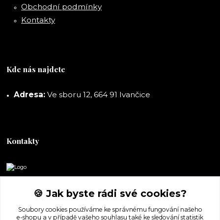
Obchodní podmínky
Kontakty
Kde nás najdete
Adresa:
Ve sboru 12, 664 91 Ivančice
Kontakty
DORASHOP
🍪 Jak byste rádi své cookies?
+420 777 247 722
Soubory cookies používáme ke správnému fungování našeho
(Po-Pá, 8-16 hod.)
e-shopu a v případě vašeho souhlasu také ke sledování statistik