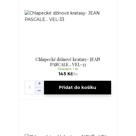
Chlapecké džínové kraťasy- JEAN
PASCALE... VEL-33
Skladem 1 ks
145 Kč
/
ks
Přidat do košíku