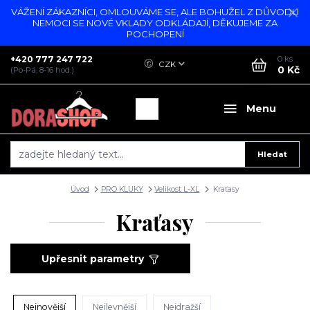
VÁŽENÍ ZÁKAZNÍCI, OMLOUVÁME SE, ALE BOHUŽEL Z DŮVODU
NEMOCI SE NOVÉ VKLADY ODKLÁDAJÍ, DĚKUJEME ZA
POCHOPENÍ
+420 777 247 722
0
ks
CZK
0 Kč
(Po-Pá, 8-16 hod.)
Menu
Hledat
Úvod
PRO KLUKY
Velikost L-XL
Kraťasy
Kraťasy
Upřesnit parametry
Nejnovější
Nejlevnější
Nejdražší