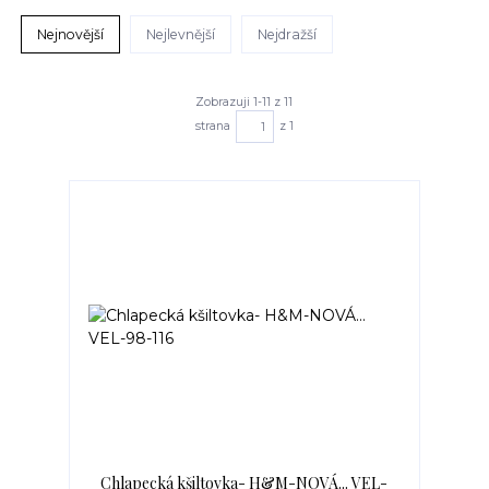
Nejnovější
Nejlevnější
Nejdražší
Zobrazuji 1-11 z 11
strana
z 1
Chlapecká kšiltovka- H&M-NOVÁ... VEL-