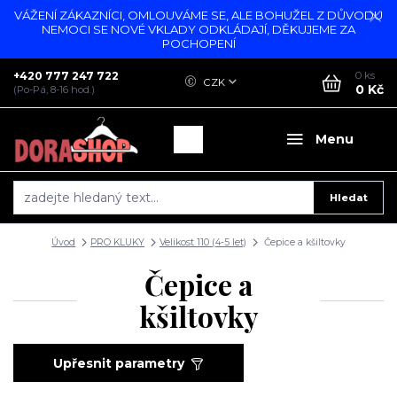
VÁŽENÍ ZÁKAZNÍCI, OMLOUVÁME SE, ALE BOHUŽEL Z DŮVODU
NEMOCI SE NOVÉ VKLADY ODKLÁDAJÍ, DĚKUJEME ZA
POCHOPENÍ
+420 777 247 722
0
ks
CZK
0 Kč
(Po-Pá, 8-16 hod.)
Menu
Hledat
Úvod
PRO KLUKY
Velikost 110 (4-5 let)
Čepice a kšiltovky
Čepice a
kšiltovky
Upřesnit parametry