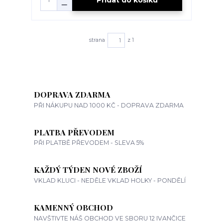
strana
z 1
DOPRAVA ZDARMA
PŘI NÁKUPU NAD 1000 KČ - DOPRAVA ZDARMA
PLATBA PŘEVODEM
PŘI PLATBĚ PŘEVODEM - SLEVA 5%
KAŽDÝ TÝDEN NOVÉ ZBOŽÍ
VKLAD KLUCI - NEDĚLE VKLAD HOLKY - PONDĚLÍ
KAMENNÝ OBCHOD
NAVŠTIVTE NÁŠ OBCHOD VE SBORU 12 IVANČICE