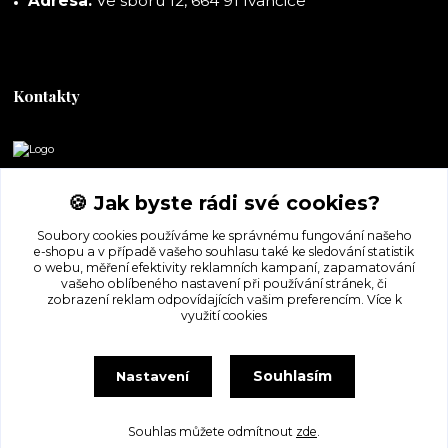
Adresa:
Ve sboru 12, 664 91 Ivančice
Kontakty
DORASHOP
🍪 Jak byste rádi své cookies?
+420 777 247 722
Soubory cookies používáme ke správnému fungování našeho
(Po-Pá, 8-16 hod.)
e-shopu a v případě vašeho souhlasu také ke sledování statistik
o webu, měření efektivity reklamních kampaní, zapamatování
dorashopp@seznam.cz
vašeho oblíbeného nastavení při používání stránek, či
zobrazení reklam odpovídajících vašim preferencím.
Více k
využití cookies
Souhlasím
Nastavení
Souhlas můžete odmítnout
zde
.
Vytvořeno na
Eshop-rychle.cz