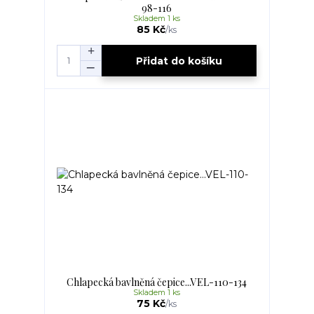
98-116
Skladem 1 ks
85 Kč
/
ks
Přidat do košíku
Chlapecká bavlněná čepice...VEL-110-134
Skladem 1 ks
75 Kč
/
ks