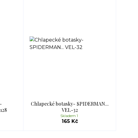
-
Chlapecké botasky- SPIDERMAN...
128
VEL-32
Skladem 1
165 Kč