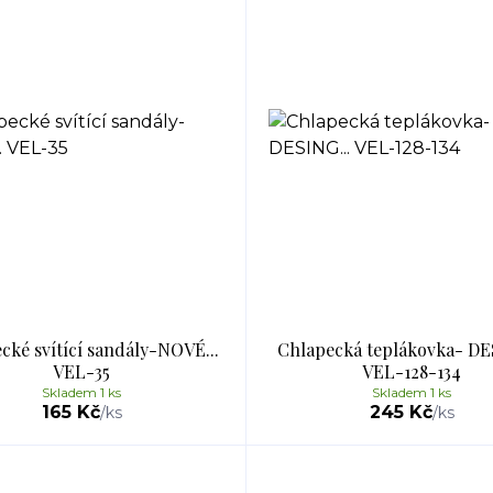
cké svítící sandály-NOVÉ...
Chlapecká teplákovka- DE
VEL-35
VEL-128-134
Skladem 1 ks
Skladem 1 ks
165 Kč
245 Kč
/
ks
/
ks