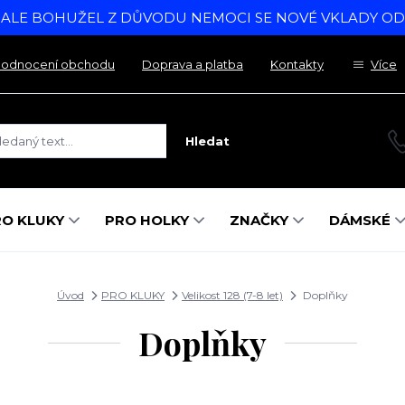
, ALE BOHUŽEL Z DŮVODU NEMOCI SE NOVÉ VKLADY O
odnocení obchodu
Doprava a platba
Kontakty
Více
Hledat
RO KLUKY
PRO HOLKY
ZNAČKY
DÁMSKÉ
Úvod
PRO KLUKY
Velikost 128 (7-8 let)
Doplňky
Doplňky