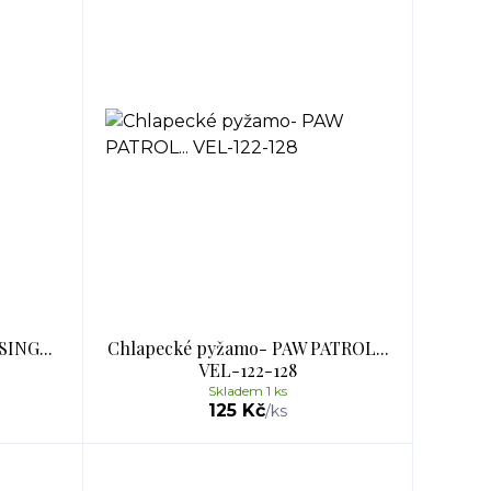
SING...
Chlapecké pyžamo- PAW PATROL...
VEL-122-128
Skladem 1 ks
125 Kč
/
ks