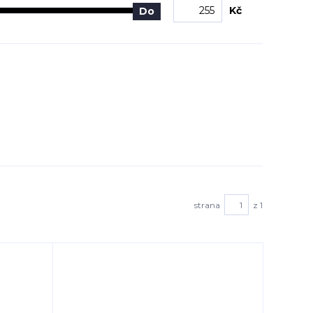
Kč
Do
strana
z 1