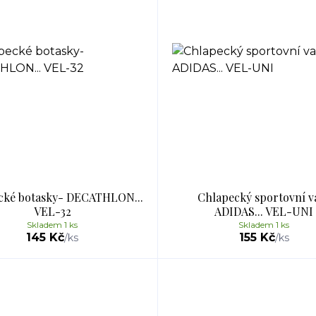
cké botasky- DECATHLON...
Chlapecký sportovní v
VEL-32
ADIDAS... VEL-UNI
Skladem 1 ks
Skladem 1 ks
145 Kč
155 Kč
/
ks
/
ks