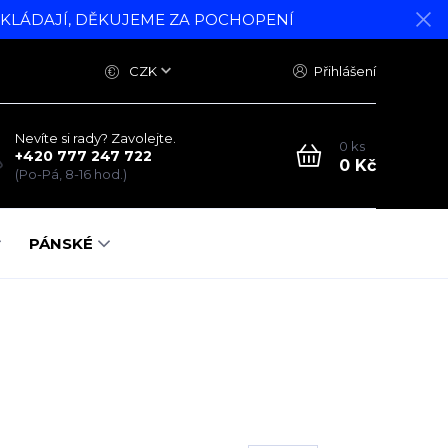
DKLÁDAJÍ, DĚKUJEME ZA POCHOPENÍ
CZK
Přihlášení
Nevíte si rady? Zavolejte.
0
ks
+420 777 247 722
0 Kč
(Po-Pá, 8-16 hod.)
PÁNSKÉ