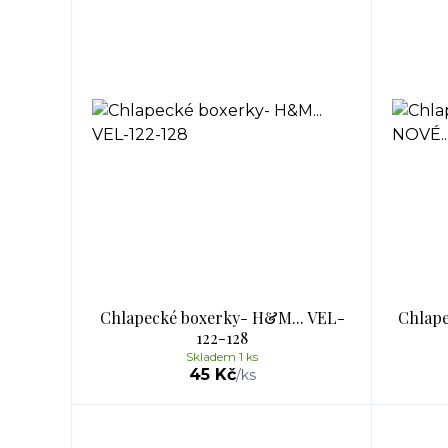
Chlapecké boxerky- H&M... VEL-
Chlape
122-128
Skladem 1 ks
45 Kč
/
ks