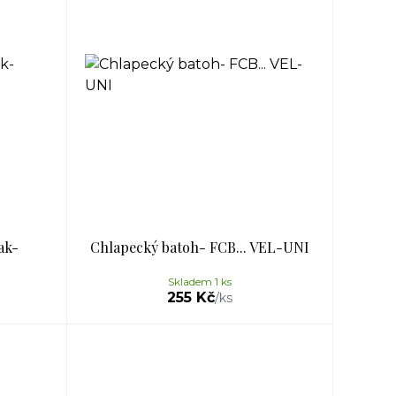
ak-
Chlapecký batoh- FCB... VEL-UNI
Skladem 1 ks
255 Kč
/
ks