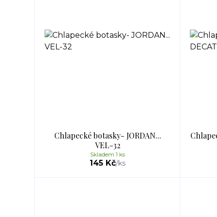
Chlapecké botasky- JORDAN...
Chlape
VEL-32
Skladem 1 ks
145 Kč
/
ks