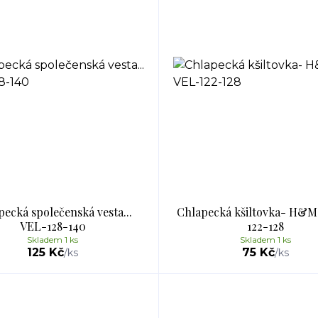
ecká společenská vesta...
Chlapecká kšiltovka- H&M.
VEL-128-140
122-128
Skladem 1 ks
Skladem 1 ks
125 Kč
75 Kč
/
ks
/
ks