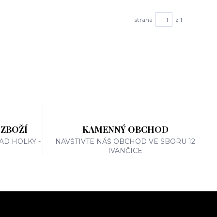
strana
z 1
 ZBOŽÍ
KAMENNÝ OBCHOD
AD HOLKY -
NAVŠTIVTE NÁŠ OBCHOD VE SBORU 12
IVANČICE