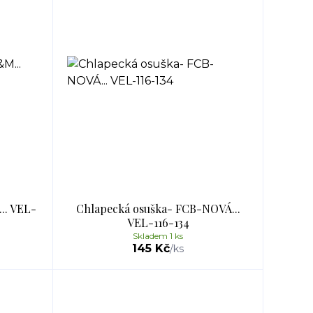
.. VEL-
Chlapecká osuška- FCB-NOVÁ...
VEL-116-134
Skladem 1 ks
145 Kč
/
ks