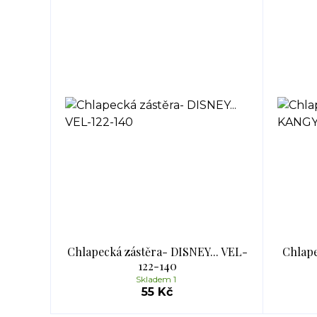
Chlapecká zástěra- DISNEY... VEL-
Chlape
122-140
Skladem 1
55 Kč