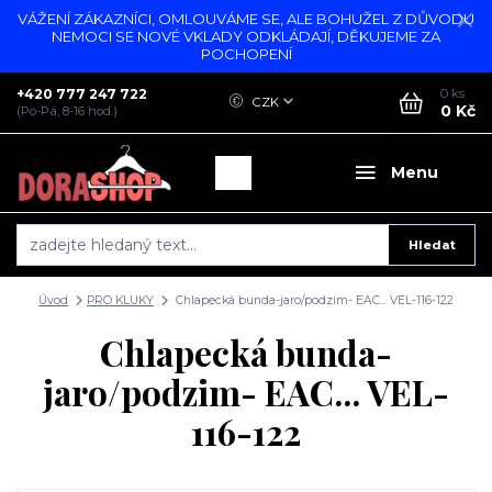
VÁŽENÍ ZÁKAZNÍCI, OMLOUVÁME SE, ALE BOHUŽEL Z DŮVODU
NEMOCI SE NOVÉ VKLADY ODKLÁDAJÍ, DĚKUJEME ZA
POCHOPENÍ
+420 777 247 722
0
ks
CZK
0 Kč
(Po-Pá, 8-16 hod.)
Menu
Hledat
Úvod
PRO KLUKY
Chlapecká bunda-jaro/podzim- EAC... VEL-116-122
Chlapecká bunda-
jaro/podzim- EAC... VEL-
116-122