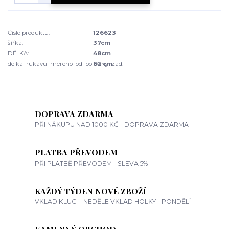
Číslo produktu:
126623
šířka:
37cm
DÉLKA:
48cm
delka_rukavu_mereno_od_poloviny_zad:
62 cm
DOPRAVA ZDARMA
PŘI NÁKUPU NAD 1000 KČ - DOPRAVA ZDARMA
PLATBA PŘEVODEM
PŘI PLATBĚ PŘEVODEM - SLEVA 5%
KAŽDÝ TÝDEN NOVÉ ZBOŽÍ
VKLAD KLUCI - NEDĚLE VKLAD HOLKY - PONDĚLÍ