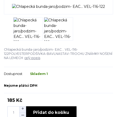
Chlapecká bunda-jaro/podzim- EAC... VEL-116-
122POLYESTERPODŠÍVKA-BAVLNASTAV-TROCHU ZNÁMKY NOŠENÍ
NA LEMECH
celý popis
Dostupnost
Skladem 1
Nejsme plátci DPH
185 Kč
Přidat do košíku