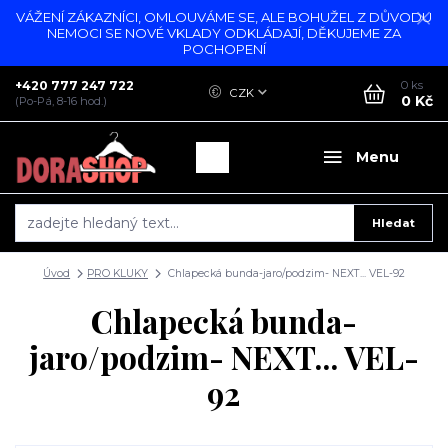
VÁŽENÍ ZÁKAZNÍCI, OMLOUVÁME SE, ALE BOHUŽEL Z DŮVODU
NEMOCI SE NOVÉ VKLADY ODKLÁDAJÍ, DĚKUJEME ZA
POCHOPENÍ
+420 777 247 722
0
ks
CZK
0 Kč
(Po-Pá, 8-16 hod.)
Menu
Hledat
Úvod
PRO KLUKY
Chlapecká bunda-jaro/podzim- NEXT... VEL-92
Chlapecká bunda-
jaro/podzim- NEXT... VEL-
92