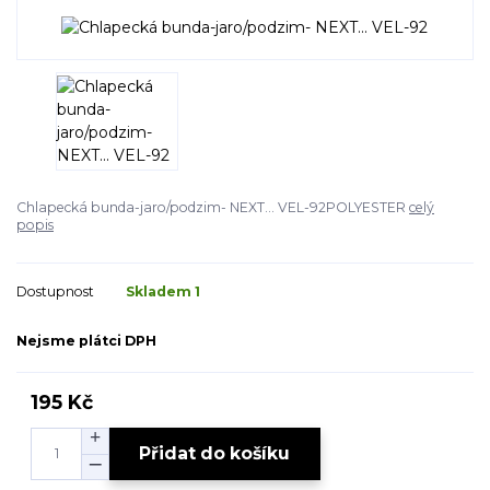
Chlapecká bunda-jaro/podzim- NEXT... VEL-92POLYESTER
celý
popis
Dostupnost
Skladem 1
Nejsme plátci DPH
195 Kč
Přidat do košíku