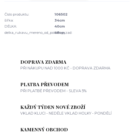
Číslo produktu:
106502
šířka:
34cm
DÉLKA:
40cm
delka_rukavu_mereno_od_poloviny_zad:
48cm
DOPRAVA ZDARMA
PŘI NÁKUPU NAD 1000 KČ - DOPRAVA ZDARMA
PLATBA PŘEVODEM
PŘI PLATBĚ PŘEVODEM - SLEVA 5%
KAŽDÝ TÝDEN NOVÉ ZBOŽÍ
VKLAD KLUCI - NEDĚLE VKLAD HOLKY - PONDĚLÍ
KAMENNÝ OBCHOD