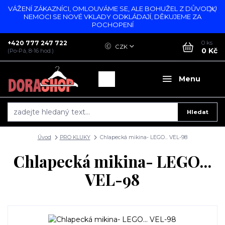
VÁŽENÍ ZÁKAZNÍCI, OMLOUVÁME SE, ALE BOHUŽEL Z DŮVODU
NEMOCI SE NOVÉ VKLADY ODKLÁDAJÍ, DĚKUJEME ZA
POCHOPENÍ
+420 777 247 722
0
ks
CZK
0 Kč
(Po-Pá, 8-16 hod.)
Menu
Hledat
Úvod
PRO KLUKY
Chlapecká mikina- LEGO... VEL-98
Chlapecká mikina- LEGO...
VEL-98