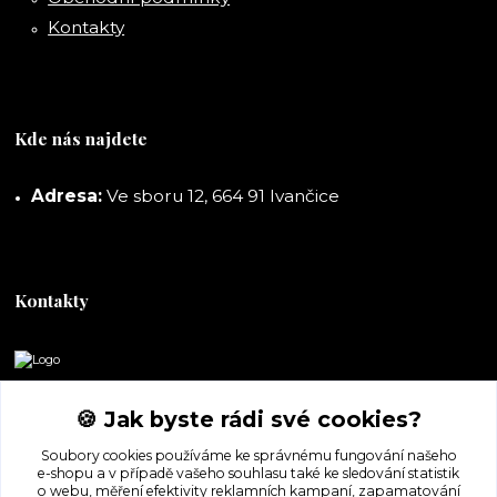
Kontakty
Kde nás najdete
Adresa:
Ve sboru 12, 664 91 Ivančice
Kontakty
DORASHOP
🍪 Jak byste rádi své cookies?
+420 777 247 722
Soubory cookies používáme ke správnému fungování našeho
(Po-Pá, 8-16 hod.)
e-shopu a v případě vašeho souhlasu také ke sledování statistik
o webu, měření efektivity reklamních kampaní, zapamatování