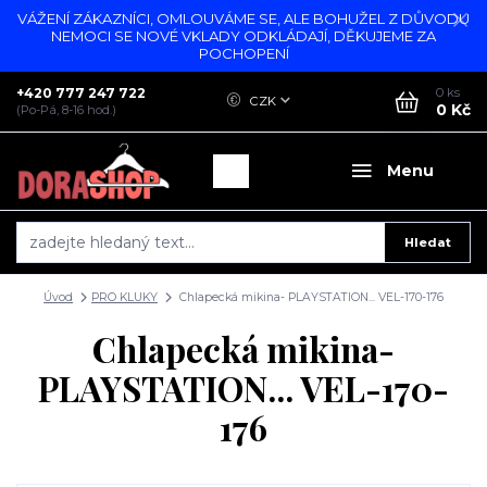
VÁŽENÍ ZÁKAZNÍCI, OMLOUVÁME SE, ALE BOHUŽEL Z DŮVODU
NEMOCI SE NOVÉ VKLADY ODKLÁDAJÍ, DĚKUJEME ZA
POCHOPENÍ
+420 777 247 722
0
ks
CZK
0 Kč
(Po-Pá, 8-16 hod.)
Menu
Hledat
Úvod
PRO KLUKY
Chlapecká mikina- PLAYSTATION... VEL-170-176
Chlapecká mikina-
PLAYSTATION... VEL-170-
176