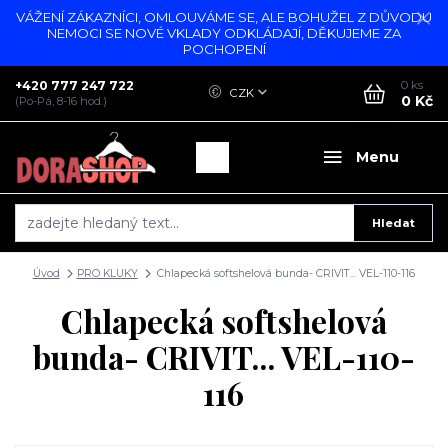
VÁŽENÍ ZÁKAZNÍCI, OMLOUVÁME SE, ALE BOHUŽEL Z DŮVODU
NEMOCI SE NOVÉ VKLADY ODKLÁDAJÍ, DĚKUJEME ZA
POCHOPENÍ
+420 777 247 722
0
ks
CZK
0 Kč
(Po-Pá, 8-16 hod.)
Menu
Hledat
Úvod
PRO KLUKY
Chlapecká softshelová bunda- CRIVIT... VEL-110-116
Chlapecká softshelová
bunda- CRIVIT... VEL-110-
116