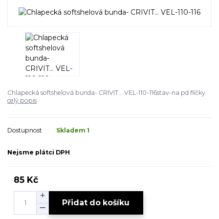
Chlapecká softshelová bunda- CRIVIT... VEL-110-116stav-na pd flíčky
celý popis
Dostupnost
Skladem 1
Nejsme plátci DPH
85 Kč
Přidat do košíku