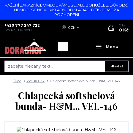
VÁŽENÍ ZÁKAZNÍCI, OMLOUVÁME SE, ALE BOHUŽEL Z DŮVODU
NEMOCI SE NOVÉ VKLADY ODKLÁDAJÍ, DĚKUJEME ZA
POCHOPENÍ
+420 777 247 722
0
ks
CZK
0 Kč
(Po-Pá, 8-16 hod.)
Menu
Hledat
Úvod
PRO KLUKY
Chlapecká softshelová bunda- H&M... VEL-146
Chlapecká softshelová
bunda- H&M... VEL-146