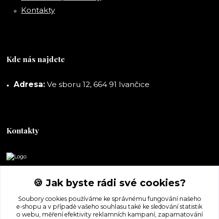
Kontakty
Kde nás najdete
Adresa:
Ve sboru 12, 664 91 Ivančice
Kontakty
DORASHOP
🍪 Jak byste rádi své cookies?
+420 777 247 722
Soubory cookies používáme ke správnému fungování našeho
(Po-Pá, 8-16 hod.)
e-shopu a v případě vašeho souhlasu také ke sledování statistik
o webu, měření efektivity reklamních kampaní, zapamatování