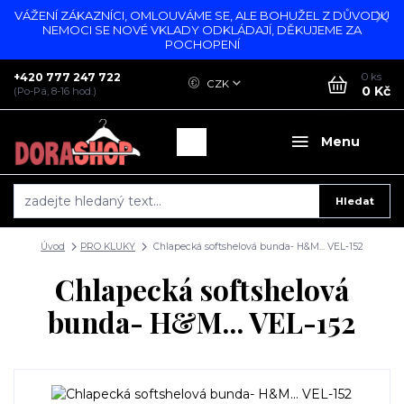
VÁŽENÍ ZÁKAZNÍCI, OMLOUVÁME SE, ALE BOHUŽEL Z DŮVODU
NEMOCI SE NOVÉ VKLADY ODKLÁDAJÍ, DĚKUJEME ZA
POCHOPENÍ
+420 777 247 722
0
ks
CZK
0 Kč
(Po-Pá, 8-16 hod.)
Menu
Hledat
Úvod
PRO KLUKY
Chlapecká softshelová bunda- H&M... VEL-152
Chlapecká softshelová
bunda- H&M... VEL-152