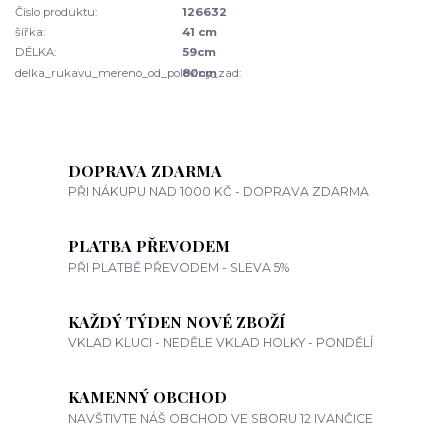
Číslo produktu:
126632
šířka:
41 cm
DÉLKA:
59cm
delka_rukavu_mereno_od_poloviny_zad:
80cm
DOPRAVA ZDARMA
PŘI NÁKUPU NAD 1000 KČ - DOPRAVA ZDARMA
PLATBA PŘEVODEM
PŘI PLATBĚ PŘEVODEM - SLEVA 5%
KAŽDÝ TÝDEN NOVÉ ZBOŽÍ
VKLAD KLUCI - NEDĚLE VKLAD HOLKY - PONDĚLÍ
KAMENNÝ OBCHOD
NAVŠTIVTE NÁŠ OBCHOD VE SBORU 12 IVANČICE