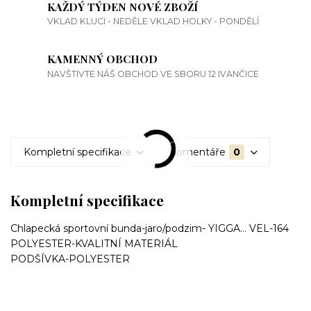
KAŽDÝ TÝDEN NOVÉ ZBOŽÍ
VKLAD KLUCI - NEDĚLE VKLAD HOLKY - PONDĚLÍ
KAMENNÝ OBCHOD
NAVŠTIVTE NÁŠ OBCHOD VE SBORU 12 IVANČICE
Kompletní specifikace
Komentáře
0
Kompletní specifikace
Chlapecká sportovní bunda-jaro/podzim- YIGGA... VEL-164
POLYESTER-KVALITNÍ MATERIÁL
PODŠÍVKA-POLYESTER