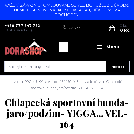
VÁŽENÍ ZÁKAZNÍCI, OMLOUVÁME SE, ALE BOHUŽEL Z DŮVODU
NEMOCI SE NOVÉ VKLADY ODKLÁDAJÍ, DĚKUJEME ZA
POCHOPENÍ
+420 777 247 722
0
ks
CZK
0 Kč
(Po-Pá, 8-16 hod.)
Menu
Hledat
Úvod
PRO KLUKY
Velikost 164-170
Bundy a kabáty
Chlapecká
sportovní bunda-jaro/podzim- YIGGA... VEL-164
Chlapecká sportovní bunda-
jaro/podzim- YIGGA... VEL-
164