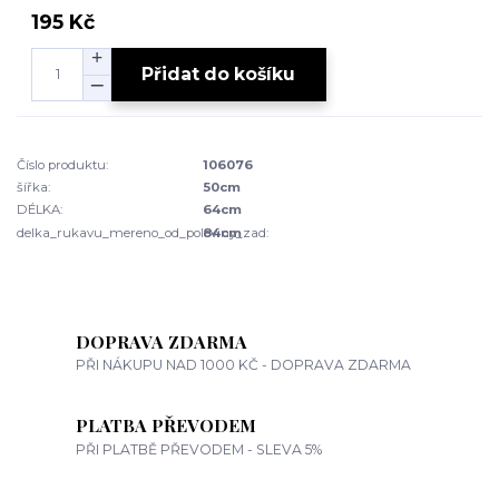
195 Kč
Přidat do košíku
Číslo produktu:
106076
šířka:
50cm
DÉLKA:
64cm
delka_rukavu_mereno_od_poloviny_zad:
84cm
DOPRAVA ZDARMA
PŘI NÁKUPU NAD 1000 KČ - DOPRAVA ZDARMA
PLATBA PŘEVODEM
PŘI PLATBĚ PŘEVODEM - SLEVA 5%