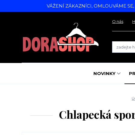
VÁŽENÍ ZÁKAZNÍCI, OMLOUVÁME SE
O nás
H
NOVINKY
P
Ú
Chlapecká spo