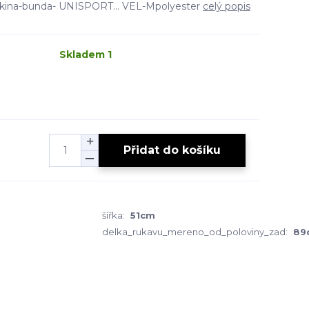
ikina-bunda- UNISPORT... VEL-Mpolyester
celý popis
Skladem 1
Přidat do košíku
šířka:
51cm
delka_rukavu_mereno_od_poloviny_zad:
89