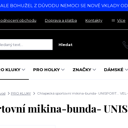
, ALE BOHUŽEL Z DŮVODU NEMOCI SE NOVÉ VKLADY O
odnocení obchodu
Doprava a platba
Kontakty
Více
Hledat
RO KLUKY
PRO HOLKY
ZNAČKY
DÁMSKÉ
vod
PRO KLUKY
Chlapecká sportovní mikina-bunda- UNISPORT... VEL
rtovní mikina-bunda- UNI