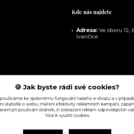
Kde nás najdete
Adresa:
Ve sboru 12, 
Ivančice
🍪 Jak byste rádi své cookies?
 používáme ke správnému fungování našeho e-shopu a v případě
ní statistik o webu, měření efektivity reklamních kampaní, zap
vení při používání stránek, či zobrazení reklam odpovídajících v
Více k využití cookies