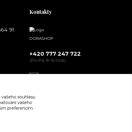
Kontakty
664 91
DORASHOP
+420 777 247 722
(Po-Pá, 8-16 hod.)
dorashopp@seznam.cz
 vašeho souhlasu
amatování vašeho
ašim preferencím.