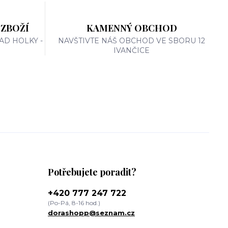
 ZBOŽÍ
KAMENNÝ OBCHOD
AD HOLKY -
NAVŠTIVTE NÁŠ OBCHOD VE SBORU 12
IVANČICE
Potřebujete poradit?
+420 777 247 722
(Po-Pá, 8-16 hod.)
dorashopp@seznam.cz