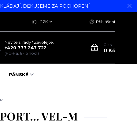
DKLÁDAJÍ, DĚKUJEME ZA POCHOPENÍ
CZK
Přihlášení
Nevíte si rady? Zavolejte.
0
ks
+420 777 247 722
0 Kč
(Po-Pá, 8-16 hod.)
PÁNSKÉ
-M
SPORT... VEL-M