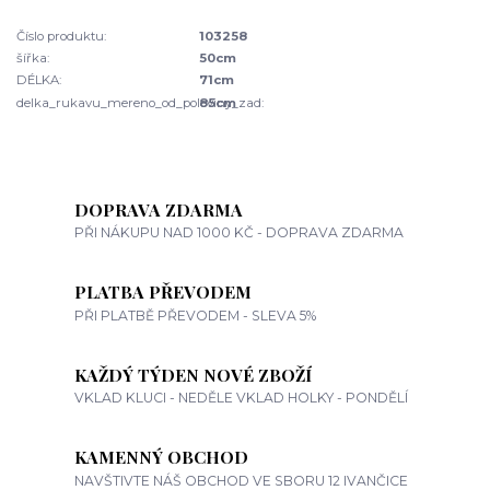
Číslo produktu:
103258
šířka:
50cm
DÉLKA:
71cm
delka_rukavu_mereno_od_poloviny_zad:
85cm
DOPRAVA ZDARMA
PŘI NÁKUPU NAD 1000 KČ - DOPRAVA ZDARMA
PLATBA PŘEVODEM
PŘI PLATBĚ PŘEVODEM - SLEVA 5%
KAŽDÝ TÝDEN NOVÉ ZBOŽÍ
VKLAD KLUCI - NEDĚLE VKLAD HOLKY - PONDĚLÍ
KAMENNÝ OBCHOD
NAVŠTIVTE NÁŠ OBCHOD VE SBORU 12 IVANČICE