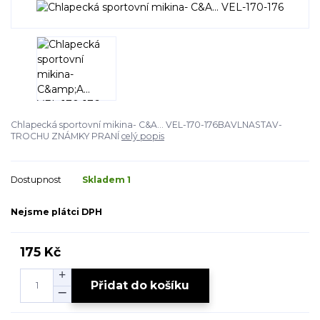
Chlapecká sportovní mikina- C&A... VEL-170-176BAVLNASTAV-
TROCHU ZNÁMKY PRANÍ
celý popis
Dostupnost
Skladem 1
Nejsme plátci DPH
175 Kč
Přidat do košíku