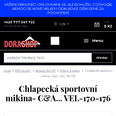
VÁŽENÍ ZÁKAZNÍCI, OMLOUVÁME SE, ALE BOHUŽEL Z DŮVODU
NEMOCI SE NOVÉ VKLADY ODKLÁDAJÍ, DĚKUJEME ZA
POCHOPENÍ
+420 777 247 722
0
ks
CZK
0 Kč
(Po-Pá, 8-16 hod.)
Menu
Hledat
Úvod
PRO KLUKY
Velikost 164-170
Mikiny a svetry
Chlapecká sportovní
mikina- C&A... VEL-170-176
Chlapecká sportovní
mikina- C&A... VEL-170-176