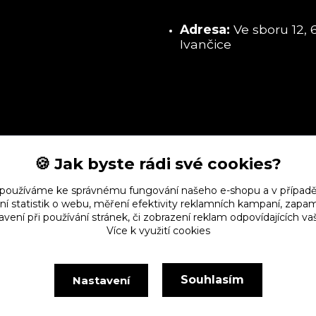
Adresa:
Ve sboru 12, 
Ivančice
🍪 Jak byste rádi své cookies?
 používáme ke správnému fungování našeho e-shopu a v případě
ní statistik o webu, měření efektivity reklamních kampaní, zap
vení při používání stránek, či zobrazení reklam odpovídajících v
Více k využití cookies
Souhlasím
Nastavení
Vytvořeno na
Eshop-rychle.cz