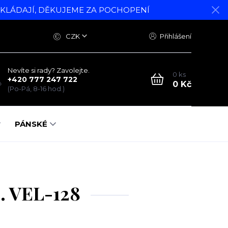
DKLÁDAJÍ, DĚKUJEME ZA POCHOPENÍ
CZK
Přihlášení
Nevíte si rady? Zavolejte.
0
ks
+420 777 247 722
0 Kč
(Po-Pá, 8-16 hod.)
PÁNSKÉ
. VEL-128