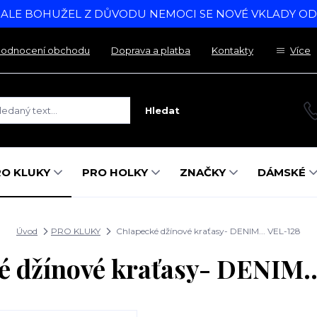
, ALE BOHUŽEL Z DŮVODU NEMOCI SE NOVÉ VKLADY O
odnocení obchodu
Doprava a platba
Kontakty
Více
Hledat
RO KLUKY
PRO HOLKY
ZNAČKY
DÁMSKÉ
Úvod
PRO KLUKY
Chlapecké džínové kraťasy- DENIM... VEL-128
é džínové kraťasy- DENIM..