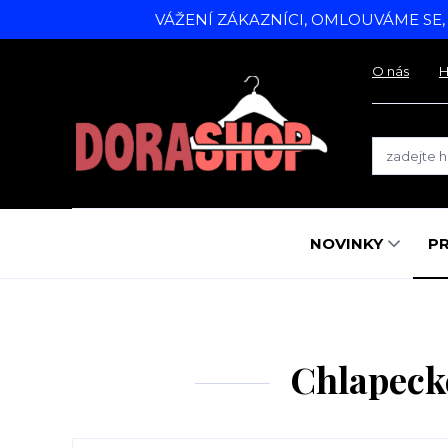
VÁŽENÍ ZÁKAZNÍCI, OMLOUVÁME SE
O nás
H
NOVINKY
P
Chlapeck