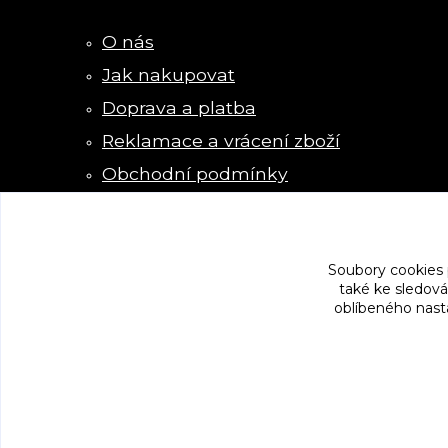
O nás
Jak nakupovat
Doprava a platba
Reklamace a vrácení zboží
Obchodní podmínky
Kontakty
Soubory cookies
také ke sledová
oblíbeného nasta