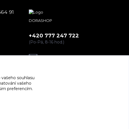
664 91
DORASHOP
+420 777 247 722
(Po-Pá, 8-16 hod.)
dorashopp@seznam.cz
 vašeho souhlasu
amatování vašeho
ašim preferencím.