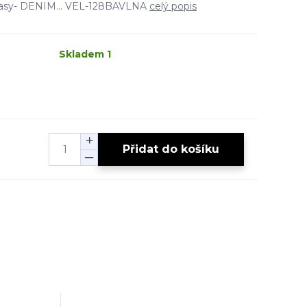
ťasy- DENIM... VEL-128BAVLNA
celý popis
Skladem 1
Přidat do košíku