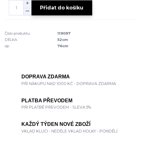
Přidat do košíku
Číslo produktu:
119097
DÉLKA:
52cm
op:
76cm
DOPRAVA ZDARMA
PŘI NÁKUPU NAD 1000 KČ - DOPRAVA ZDARMA
PLATBA PŘEVODEM
PŘI PLATBĚ PŘEVODEM - SLEVA 5%
KAŽDÝ TÝDEN NOVÉ ZBOŽÍ
VKLAD KLUCI - NEDĚLE VKLAD HOLKY - PONDĚLÍ