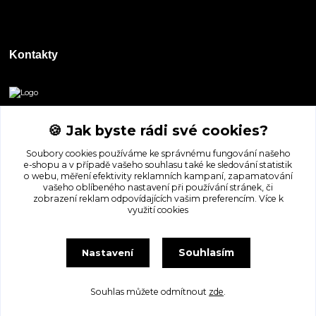
Kontakty
DORASHOP
🍪 Jak byste rádi své cookies?
+420 777 247 722
Soubory cookies používáme ke správnému fungování našeho
(Po-Pá, 8-16 hod.)
e-shopu a v případě vašeho souhlasu také ke sledování statistik
o webu, měření efektivity reklamních kampaní, zapamatování
dorashopp@seznam.cz
vašeho oblíbeného nastavení při používání stránek, či
zobrazení reklam odpovídajících vašim preferencím.
Více k
využití cookies
Souhlasím
Nastavení
Souhlas můžete odmítnout
zde
.
Vytvořeno na
Eshop-rychle.cz