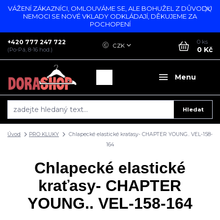
VÁŽENÍ ZÁKAZNÍCI, OMLOUVÁME SE, ALE BOHUŽEL Z DŮVODU
NEMOCI SE NOVÉ VKLADY ODKLÁDAJÍ, DĚKUJEME ZA
POCHOPENÍ
+420 777 247 722
0
ks
CZK
0 Kč
(Po-Pá, 8-16 hod.)
Menu
Hledat
Úvod
PRO KLUKY
Chlapecké elastické kraťasy- CHAPTER YOUNG.. VEL-158-
164
Chlapecké elastické
kraťasy- CHAPTER
YOUNG.. VEL-158-164