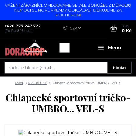
VÁŽENÍ ZÁKAZNÍCI, OMLOUVÁME SE, ALE BOHUŽEL Z DŮVODU
NEMOCI SE NOVÉ VKLADY ODKLÁDAJÍ, DĚKUJEME ZA
POCHOPENÍ
+420 777 247 722
0
ks
CZK
0 Kč
(Po-Pá, 8-16 hod.)
Menu
Hledat
Úvod
PRO KLUKY
Chlapecké sportovní tričko- UMBRO... VEL-S
Chlapecké sportovní tričko-
UMBRO... VEL-S