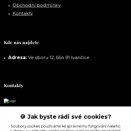
Obchodní podmínky
Kontakty
Kde nás najdete
Adresa:
Ve sboru 12, 664 91 Ivančice
Kontakty
DORASHOP
🍪 Jak byste rádi své cookies?
+420 777 247 722
Soubory cookies používáme ke správnému fungování našeho
(Po-Pá, 8-16 hod.)
e-shopu a v případě vašeho souhlasu také ke sledování statistik