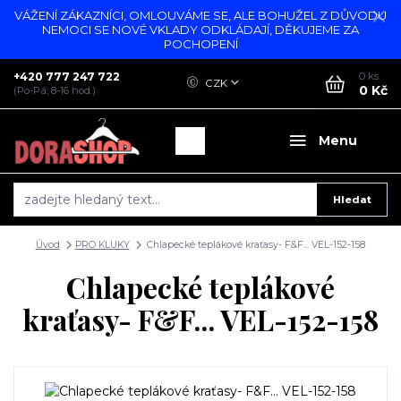
VÁŽENÍ ZÁKAZNÍCI, OMLOUVÁME SE, ALE BOHUŽEL Z DŮVODU
NEMOCI SE NOVÉ VKLADY ODKLÁDAJÍ, DĚKUJEME ZA
POCHOPENÍ
+420 777 247 722
0
ks
CZK
0 Kč
(Po-Pá, 8-16 hod.)
Menu
Hledat
Úvod
PRO KLUKY
Chlapecké teplákové kraťasy- F&F... VEL-152-158
Chlapecké teplákové
kraťasy- F&F... VEL-152-158