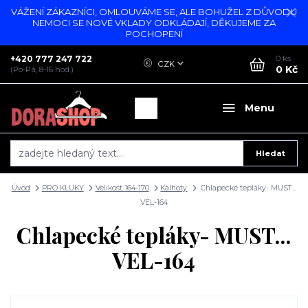
VÁŽENÍ ZÁKAZNÍCI, OMLOUVÁME SE, ALE BOHUŽEL Z DŮVODU
NEMOCI SE NOVÉ VKLADY ODKLÁDAJÍ, DĚKUJEME ZA
POCHOPENÍ
+420 777 247 722
0
ks
CZK
0 Kč
(Po-Pá, 8-16 hod.)
Menu
Hledat
Úvod
PRO KLUKY
Velikost 164-170
Kalhoty
Chlapecké tepláky- MUST...
VEL-164
Chlapecké tepláky- MUST...
VEL-164