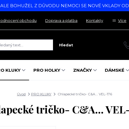
, ALE BOHUŽEL Z DŮVODU NEMOCI SE NOVÉ VKLADY O
odnocení obchodu
Doprava a platba
Kontakty
Více
Hledat
RO KLUKY
PRO HOLKY
ZNAČKY
DÁMSKÉ
Úvod
PRO KLUKY
Chlapecké tričko- C&A... VEL-176
apecké tričko- C&A... VEL