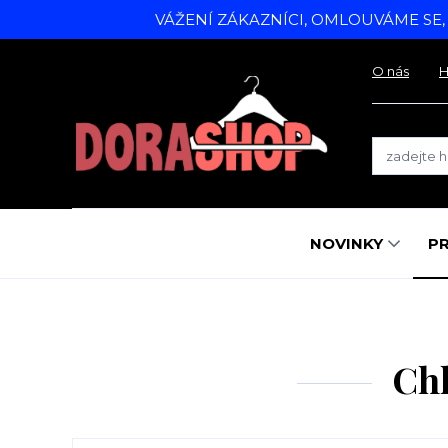
VÁŽENÍ ZÁKAZNÍCI, OMLOUVÁME SE
O nás
H
NOVINKY
P
Chl