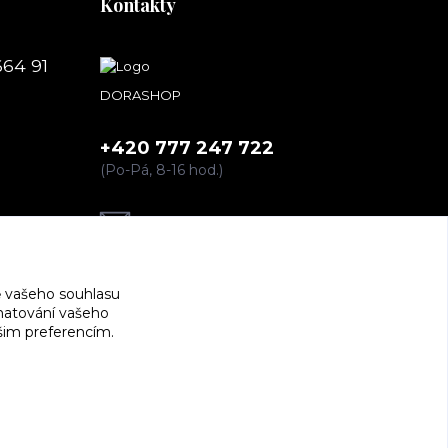
Kontakty
664 91
DORASHOP
+420 777 247 722
(Po-Pá, 8-16 hod.)
dorashopp@seznam.cz
 vašeho souhlasu
amatování vašeho
ašim preferencím.