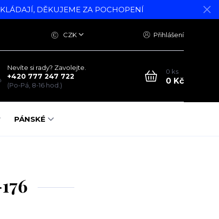
DKLÁDAJÍ, DĚKUJEME ZA POCHOPENÍ
CZK
Přihlášení
Nevíte si rady? Zavolejte.
0
ks
+420 777 247 722
0 Kč
(Po-Pá, 8-16 hod.)
PÁNSKÉ
-176