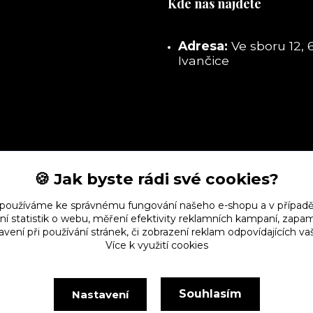
Kde nás najdete
Adresa:
Ve sboru 12, 
Ivančice
🍪 Jak byste rádi své cookies?
 používáme ke správnému fungování našeho e-shopu a v případě
ní statistik o webu, měření efektivity reklamních kampaní, zap
vení při používání stránek, či zobrazení reklam odpovídajících v
Více k využití cookies
Souhlasím
Nastavení