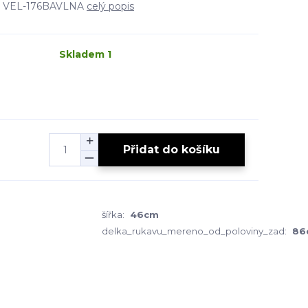
... VEL-176BAVLNA
celý popis
Skladem 1
Přidat do košíku
šířka:
46cm
delka_rukavu_mereno_od_poloviny_zad:
86