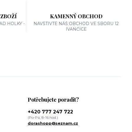
 ZBOŽÍ
KAMENNÝ OBCHOD
AD HOLKY -
NAVŠTIVTE NÁŠ OBCHOD VE SBORU 12
IVANČICE
Potřebujete poradit?
+420 777 247 722
(Po-Pá, 8-16 hod.)
dorashopp@seznam.cz