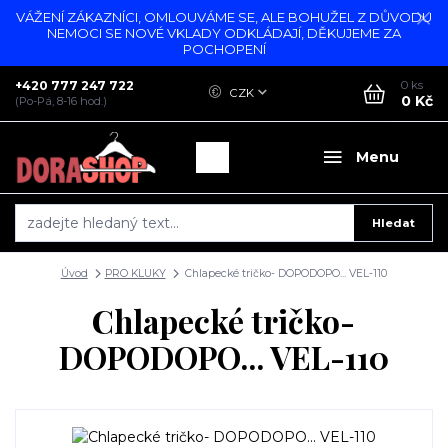
VÁŽENÍ ZÁKAZNÍCI, OMLOUVÁME SE, ALE BOHUŽEL Z DŮVODU
NEMOCI SE NOVÉ VKLADY ODKLÁDAJÍ, DĚKUJEME ZA
POCHOPENÍ
+420 777 247 722
0
ks
CZK
0 Kč
(Po-Pá, 8-16 hod.)
Menu
Hledat
Úvod
PRO KLUKY
Chlapecké tričko- DOPODOPO... VEL-110
Chlapecké tričko-
DOPODOPO... VEL-110