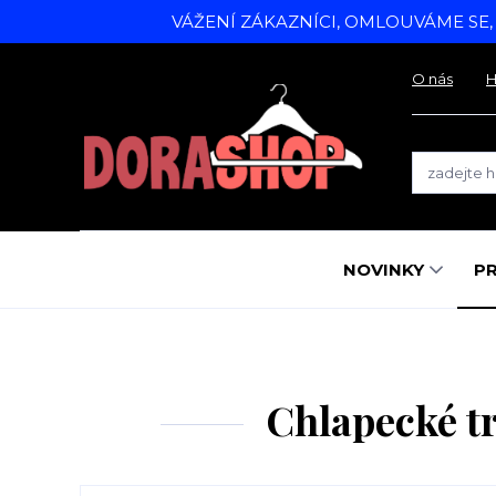
VÁŽENÍ ZÁKAZNÍCI, OMLOUVÁME SE
O nás
H
NOVINKY
P
Chlapecké t