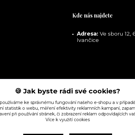
Kde nás najdete
Adresa:
Ve sboru 12, 
Ivančice
🍪 Jak byste rádi své cookies?
 používáme ke správnému fungování našeho e-shopu a v případě
ní statistik o webu, měření efektivity reklamních kampaní, zap
vení při používání stránek, či zobrazení reklam odpovídajících v
Více k využití cookies