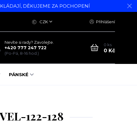
DKLÁDAJÍ, DĚKUJEME ZA POCHOPENÍ
CZK
Přihlášení
Nevíte si rady? Zavolejte.
0
ks
+420 777 247 722
0 Kč
(Po-Pá, 8-16 hod.)
PÁNSKÉ
 VEL-122-128