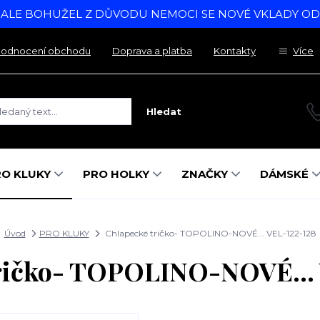
, ALE BOHUŽEL Z DŮVODU NEMOCI SE NOVÉ VKLADY O
odnocení obchodu
Doprava a platba
Kontakty
Více
Hledat
RO KLUKY
PRO HOLKY
ZNAČKY
DÁMSKÉ
Úvod
PRO KLUKY
Chlapecké tričko- TOPOLINO-NOVÉ... VEL-122-128
ričko- TOPOLINO-NOVÉ...