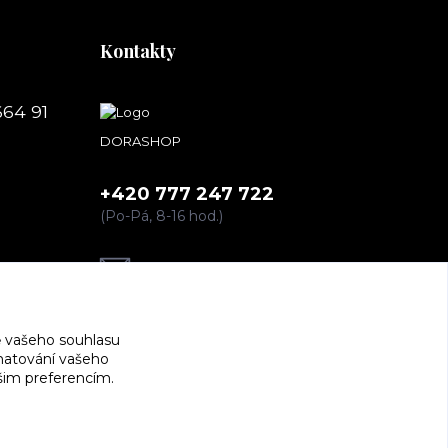
Kontakty
664 91
DORASHOP
+420 777 247 722
(Po-Pá, 8-16 hod.)
dorashopp@seznam.cz
 vašeho souhlasu
amatování vašeho
ašim preferencím.