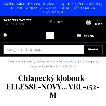
VÁŽENÍ ZÁKAZNÍCI, OMLOUVÁME SE, ALE BOHUŽEL Z DŮVODU
NEMOCI SE NOVÉ VKLADY ODKLÁDAJÍ, DĚKUJEME ZA
POCHOPENÍ
+420 777 247 722
0
ks
CZK
0 Kč
(Po-Pá, 8-16 hod.)
Menu
Hledat
Úvod
PRO KLUKY
Velikost 164-170
Čepice a klobouky
Chlapecký
klobouk- ELLESSE-NOVÝ... VEL-152-M
Chlapecký klobouk-
ELLESSE-NOVÝ... VEL-152-
M