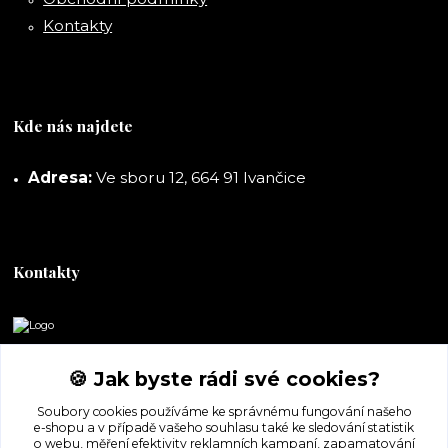
Kontakty
Kde nás najdete
Adresa:
Ve sboru 12, 664 91 Ivančice
Kontakty
DORASHOP
🍪 Jak byste rádi své cookies?
+420 777 247 722
Soubory cookies používáme ke správnému fungování našeho
(Po-Pá, 8-16 hod.)
e-shopu a v případě vašeho souhlasu také ke sledování statistik
o webu, měření efektivity reklamních kampaní, zapamatování