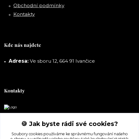
Obchodní podmínky
Kontakty
Kde nás najdete
Adresa:
Ve sboru 12, 664 91 Ivančice
Kontakty
DORASHOP
🍪 Jak byste rádi své cookies?
+420 777 247 722
Soubory cookies používáme ke správnému fungování našeho
(Po-Pá, 8-16 hod.)
e-shopu a v případě vašeho souhlasu také ke sledování statistik