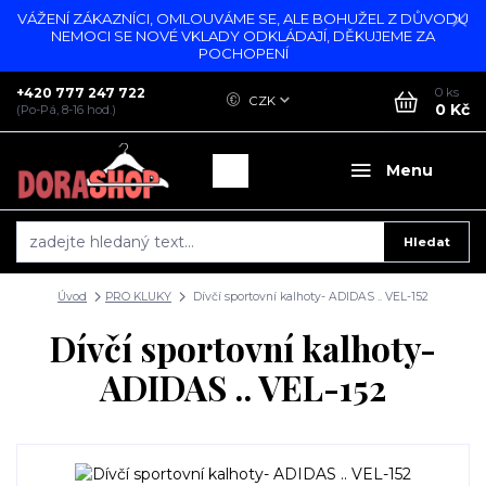
VÁŽENÍ ZÁKAZNÍCI, OMLOUVÁME SE, ALE BOHUŽEL Z DŮVODU
NEMOCI SE NOVÉ VKLADY ODKLÁDAJÍ, DĚKUJEME ZA
POCHOPENÍ
+420 777 247 722
0
ks
CZK
0 Kč
(Po-Pá, 8-16 hod.)
Menu
Hledat
Úvod
PRO KLUKY
Dívčí sportovní kalhoty- ADIDAS .. VEL-152
Dívčí sportovní kalhoty-
ADIDAS .. VEL-152