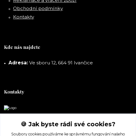
Reklamace a vrácení zboží
Obchodní podmínky
Kontakty
Kde nás najdete
Adresa:
Ve sboru 12, 664 91 Ivančice
Kontakty
DORASHOP
🍪 Jak byste rádi své cookies?
+420 777 247 722
Soubory cookies používáme ke správnému fungování našeho
(Po-Pá, 8-16 hod.)