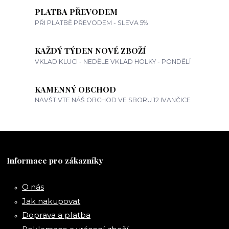
PLATBA PŘEVODEM
PŘI PLATBĚ PŘEVODEM - SLEVA 5%
KAŽDÝ TÝDEN NOVÉ ZBOŽÍ
VKLAD KLUCI - NEDĚLE VKLAD HOLKY - PONDĚLÍ
KAMENNÝ OBCHOD
NAVŠTIVTE NÁŠ OBCHOD VE SBORU 12 IVANČICE
Informace pro zákazníky
O nás
Jak nakupovat
Doprava a platba