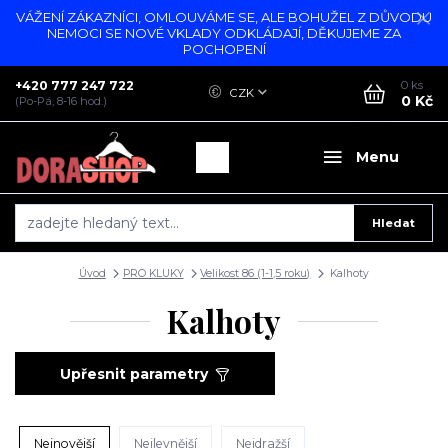
VÁŽENÍ ZÁKAZNÍCI, OMLOUVÁME SE, ALE BOHUŽEL Z DŮVODU
NEMOCI SE NOVÉ VKLADY ODKLÁDAJÍ, DĚKUJEME ZA
POCHOPENÍ
+420 777 247 722
0
ks
CZK
0 Kč
(Po-Pá, 8-16 hod.)
Menu
Hledat
Úvod
PRO KLUKY
Velikost 86 (1-1,5 roku)
Kalhoty
Kalhoty
Upřesnit parametry
Nejnovější
Nejlevnější
Nejdražší