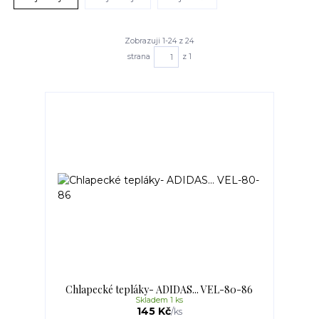
Zobrazuji 1-24 z 24
strana
z 1
Chlapecké tepláky- ADIDAS... VEL-80-86
Skladem 1 ks
145 Kč
/
ks