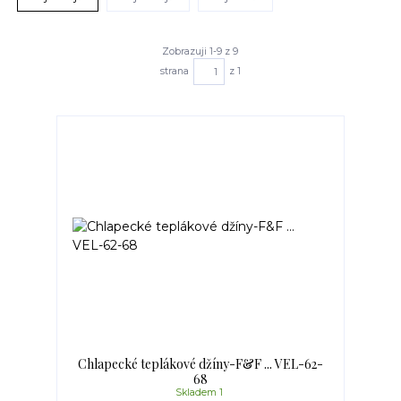
Zobrazuji 1-9 z 9
strana
z 1
Chlapecké teplákové džíny-F&F ... VEL-62-
68
Skladem 1