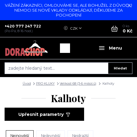
VÁŽENÍ ZÁKAZNÍCI, OMLOUVÁME SE, ALE BOHUŽEL Z DŮVODU
NEMOCI SE NOVÉ VKLADY ODKLÁDAJÍ, DĚKUJEME ZA
POCHOPENÍ
+420 777 247 722
0
ks
CZK
0 Kč
(Po-Pá, 8-16 hod.)
Menu
Hledat
Úvod
PRO KLUKY
Velikost 68 (3-6 měsíců)
Kalhoty
Kalhoty
Upřesnit parametry
Nejnovější
Nejlevnější
Nejdražší