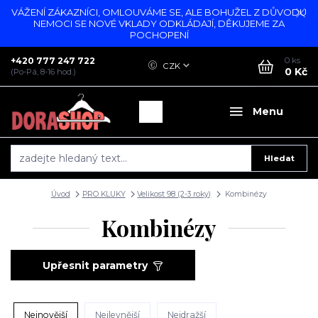
VÁŽENÍ ZÁKAZNÍCI, OMLOUVÁME SE, ALE BOHUŽEL Z DŮVODU
NEMOCI SE NOVÉ VKLADY ODKLÁDAJÍ, DĚKUJEME ZA
POCHOPENÍ
+420 777 247 722
0
ks
CZK
0 Kč
(Po-Pá, 8-16 hod.)
Menu
Hledat
Úvod
PRO KLUKY
Velikost 98 (2-3 roky)
Kombinézy
Kombinézy
Upřesnit parametry
Nejnovější
Nejlevnější
Nejdražší