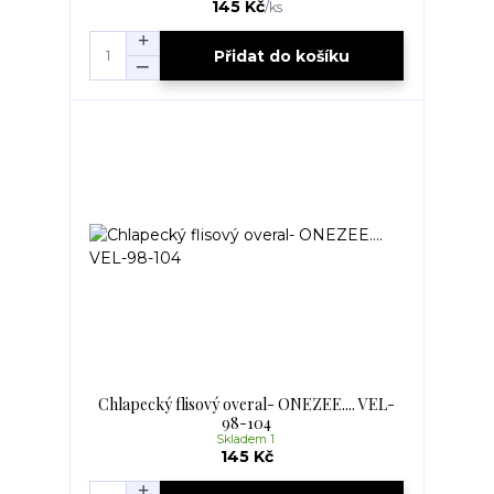
145 Kč
/
ks
Přidat do košíku
Chlapecký flisový overal- ONEZEE.... VEL-
98-104
Skladem 1
145 Kč