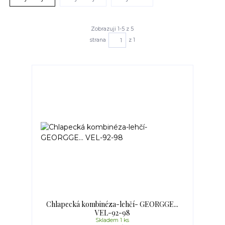
Zobrazuji 1-5 z 5
strana
z 1
Chlapecká kombinéza-lehčí- GEORGGE...
VEL-92-98
Skladem 1 ks