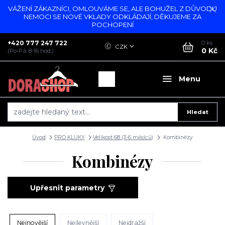
VÁŽENÍ ZÁKAZNÍCI, OMLOUVÁME SE, ALE BOHUŽEL Z DŮVODU
NEMOCI SE NOVÉ VKLADY ODKLÁDAJÍ, DĚKUJEME ZA
POCHOPENÍ
+420 777 247 722
0
ks
CZK
0 Kč
(Po-Pá, 8-16 hod.)
Menu
Hledat
Úvod
PRO KLUKY
Velikost 68 (3-6 měsíců)
Kombinézy
Kombinézy
Upřesnit parametry
Nejnovější
Nejlevnější
Nejdražší