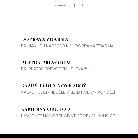
strana
z 1
DOPRAVA ZDARMA
PŘI NÁKUPU NAD 1000 KČ - DOPRAVA ZDARMA
PLATBA PŘEVODEM
PŘI PLATBĚ PŘEVODEM - SLEVA 5%
KAŽDÝ TÝDEN NOVÉ ZBOŽÍ
VKLAD KLUCI - NEDĚLE VKLAD HOLKY - PONDĚLÍ
KAMENNÝ OBCHOD
NAVŠTIVTE NÁŠ OBCHOD VE SBORU 12 IVANČICE