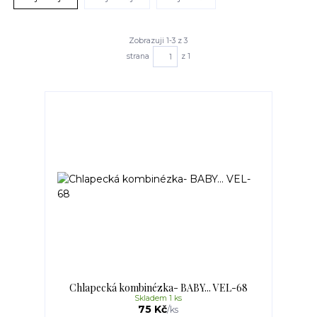
Zobrazuji 1-3 z 3
strana
z 1
Chlapecká kombinézka- BABY... VEL-68
Skladem 1 ks
75 Kč
/
ks