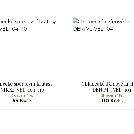
pecké sportovní kraťasy-
Chlapecké džínové krať
NIKE... VEL-104-110
DENIM... VEL-104
Skladem 1 ks
Skladem 1 ks
65 Kč
110 Kč
/
ks
/
ks