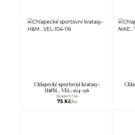
Chlapecké sportovní kraťasy-
Chla
H&M... VEL-104-116
Skladem 1 ks
75 Kč
/
ks