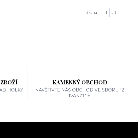
strana
z 1
 ZBOŽÍ
KAMENNÝ OBCHOD
AD HOLKY -
NAVŠTIVTE NÁŠ OBCHOD VE SBORU 12
IVANČICE