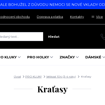
, ALE BOHUŽEL Z DŮVODU NEMOCI SE NOVÉ VKLADY O
odnocení obchodu
Doprava a platba
Kontakty
Více
Hledat
RO KLUKY
PRO HOLKY
ZNAČKY
DÁMSKÉ
Úvod
PRO KLUKY
Velikost 104 (3-4 roky)
Kraťasy
Kraťasy