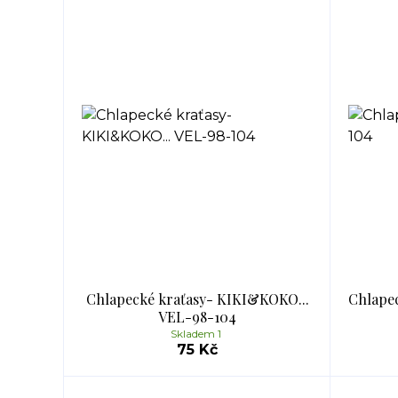
Chlapecké kraťasy- KIKI&KOKO...
Chlapec
VEL-98-104
Skladem 1
75 Kč