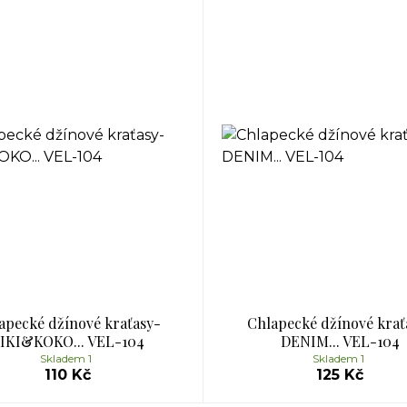
apecké džínové kraťasy-
Chlapecké džínové krať
IKI&KOKO... VEL-104
DENIM... VEL-104
Skladem 1
Skladem 1
110 Kč
125 Kč