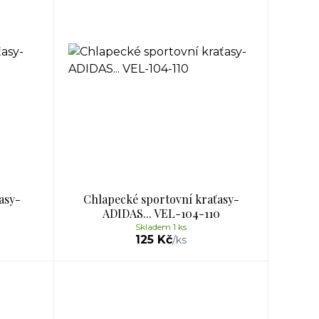
asy-
Chlapecké sportovní kraťasy-
ADIDAS... VEL-104-110
Skladem 1 ks
125 Kč
/
ks