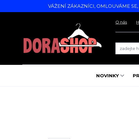
VÁŽENÍ ZÁKAZNÍCI, OMLOUVÁME SE
O nás
H
NOVINKY
P