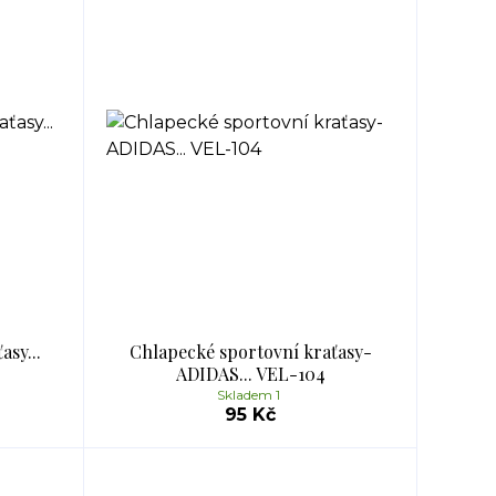
sy...
Chlapecké sportovní kraťasy-
ADIDAS... VEL-104
Skladem 1
95 Kč