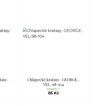
ťasy-
Chlapecké kraťasy- GEORGE...
VEL-98-104
Skladem 1
85 Kč