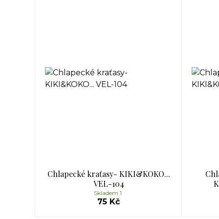
Chlapecké kraťasy- KIKI&KOKO...
Chl
VEL-104
K
Skladem 1
75 Kč