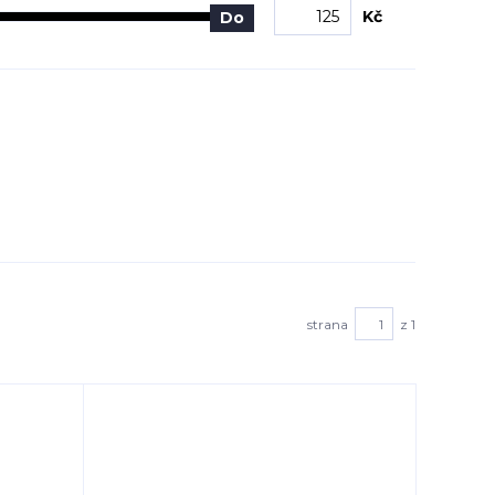
Kč
Do
strana
z 1