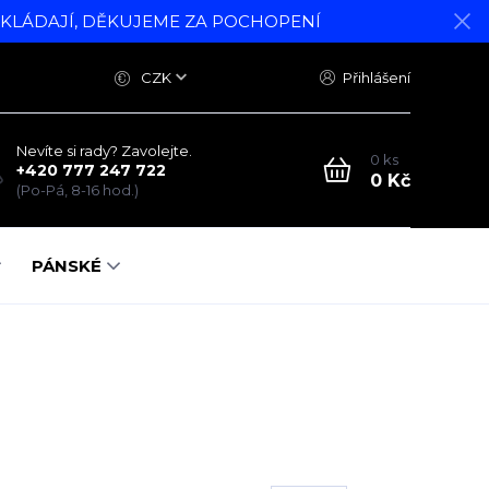
DKLÁDAJÍ, DĚKUJEME ZA POCHOPENÍ
CZK
Přihlášení
Nevíte si rady? Zavolejte.
0
ks
+420 777 247 722
0 Kč
(Po-Pá, 8-16 hod.)
PÁNSKÉ