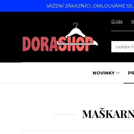
VÁŽENÍ ZÁKAZNÍCI, OMLOUVÁME SE
O nás
H
NOVINKY
P
MAŠKARNÍ