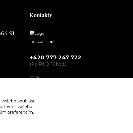
Kontakty
664 91
DORASHOP
+420 777 247 722
(Po-Pá, 8-16 hod.)
dorashopp@seznam.cz
 vašeho souhlasu
amatování vašeho
ašim preferencím.