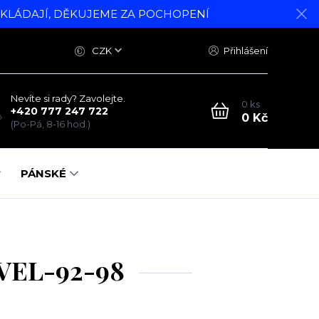
DKLÁDAJÍ, DĚKUJEME ZA POCHOPENÍ
CZK
Přihlášení
Nevíte si rady? Zavolejte.
0
ks
+420 777 247 722
0 Kč
(Po-Pá, 8-16 hod.)
PÁNSKÉ
VEL-92-98