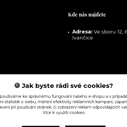
Kde nás najdete
Adresa:
Ve sboru 12, 
Ivančice
🍪 Jak byste rádi své cookies?
 používáme ke správnému fungování našeho e-shopu a v případě
ní statistik o webu, měření efektivity reklamních kampaní, zap
vení při používání stránek, či zobrazení reklam odpovídajících v
Více k využití cookies